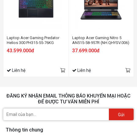
Laptop Acer Gaming Predator
Laptop Acer Gaming Nitro 5
Helios 300 PH315-55-76KG
AN515-58-957R (NH.QHYSV.006)
(NH.QGPSV.001) (i7
(i9 12900H/16GB Ram/512GB
43.599.000đ
37.699.000đ
12700H/16GB RAM/512GB
SSD/RTX3060 6G/15.6 inch FHD
SSD/RTX3060 6G/15.6 inch QHD
165Hz/Win 11/Đen)
165Hz/Win 11/Đen) (2022)
Liên hệ
Liên hệ
ĐĂNG KÝ NHẬN EMAIL THÔNG BÁO KHUYẾN MẠI HOẶC
ĐỂ ĐƯỢC TƯ VẤN MIỄN PHÍ
Gửi
Thông tin chung