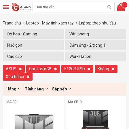
...
Trang chủ
Laptop - Máy tính xách tay
Laptop theo nhu cầu
Đồ họa - Gaming
Văn phòng
Nhỏ gọn
Cảm ứng - 2 trong 1
Cao cấp
Workstation
ASUS
Card rời 6GB
512GB SSD
Không
Xóa tất cả
Hãng
Tính năng
Sắp xếp
MÃ SP:
MÃ SP: 0