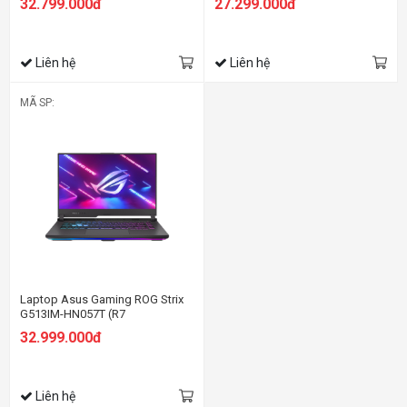
32.799.000đ
27.299.000đ
SSD/15.6 FHD 144hz/RTX 4050
SSD/15.6 FHD 144hz/RTX 3060
6GB/Win11/Xám)
6GB/Win11/Xám)
Liên hệ
Liên hệ
MÃ SP:
Laptop Asus Gaming ROG Strix
G513IM-HN057T (R7
4800H/16GB RAM/512GB
32.999.000đ
SSD/15.6 FHD 144hz/RTX3060
6GB/Win10/Xám)
Liên hệ