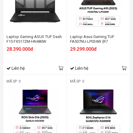
Laptop Gaming ASUS TUF Dash
Laptop Asus Gaming TUF
F15 FX517ZM-HN480W
FA507NU-LP034W (R7
7735HS/8GB RAM/512GB
28.390.000đ
29.299.000đ
SSD/15.6 FHD 144hz/RTX 4050
6GB/Win11/Xám)
Liên hệ
Liên hệ
MÃ SP: 0
MÃ SP: 0