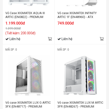
Vỏ Case XIGMATEK AQUA III
Vỏ case XIGMATEK INFINITY
ARTIC (EN0822) - PREMIUM
ARTIC 1F (EN48960) - ATX
GAMING ATX CASE
1.199.000đ
749.000đ
1.399.000đ
(Tiết kiệm: 200.000đ)
Liên hệ
Liên hệ
MÃ SP: 0
MÃ SP: 0
Vỏ case XIGMATEK LUX G ARTIC
Vỏ case XIGMATEK LUX M ARTIC
3FX (EN48717) - PREMIUM
3FR (EN48267) - PREMIUM