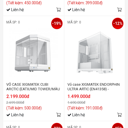
(Tiết kiệm: 450.000đ)
(Tiết kiệm: 399.000đ)
Liên hệ
Liên hệ
MÃ SP: 0
MÃ SP: 0
-19%
-12%
VỎ CASE XIGMATEK CUBI
Vỏ case XIGMATEK ENDORPHIN
ARCTIC (EATX/MID TOWER/MÀU
ULTRA ARTIC (EN41358) -
TRẮNG)
PREMIUM GAMING ATX
2.199.000đ
1.499.000đ
2.699.000đ
1.690.000đ
(Tiết kiệm: 500.000đ)
(Tiết kiệm: 191.000đ)
Liên hệ
Liên hệ
MÃ SP: 0
MÃ SP: 0