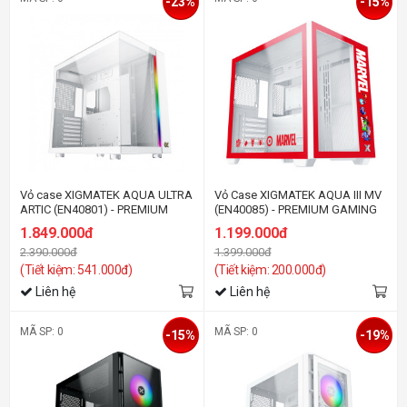
-23%
-15%
Vỏ case XIGMATEK AQUA ULTRA
Vỏ Case XIGMATEK AQUA III MV
ARTIC (EN40801) - PREMIUM
(EN40085) - PREMIUM GAMING
GAMING E-ATX, ARGB STRIP
ATX CASE
1.849.000đ
1.199.000đ
2.390.000đ
1.399.000đ
(Tiết kiệm: 541.000đ)
(Tiết kiệm: 200.000đ)
Liên hệ
Liên hệ
MÃ SP: 0
MÃ SP: 0
-15%
-19%