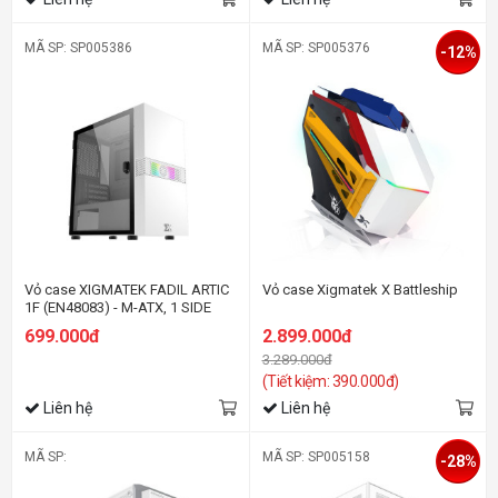
MÃ SP: SP005386
MÃ SP: SP005376
-12%
Vỏ case XIGMATEK FADIL ARTIC
Vỏ case Xigmatek X Battleship
1F (EN48083) - M-ATX, 1 SIDE
TEMPERED GLASS, 1 FAN X20F
699.000đ
2.899.000đ
3.289.000đ
(Tiết kiệm: 390.000đ)
Liên hệ
Liên hệ
MÃ SP:
MÃ SP: SP005158
-28%