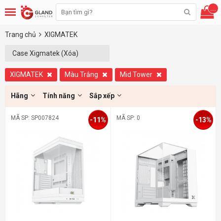
...
Trang chủ
XIGMATEK
Case Xigmatek (Xóa)
XIGMATEK
Màu Trắng
Mid Tower
Hãng
Tính năng
Sắp xếp
MÃ SP: SP007824
MÃ SP: 0
-11%
-13%