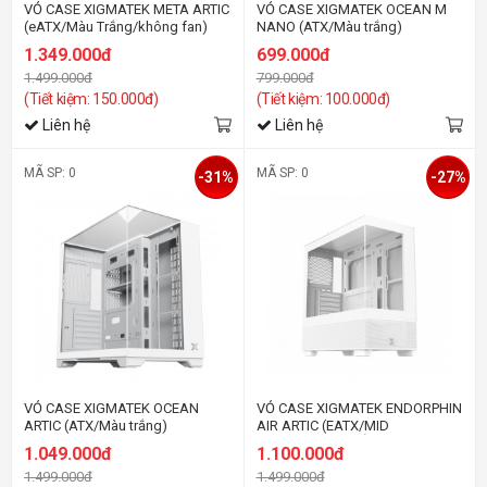
VỎ CASE XIGMATEK META ARTIC
VỎ CASE XIGMATEK OCEAN M
(eATX/Màu Trắng/không fan)
NANO (ATX/Màu trắng)
1.349.000đ
699.000đ
1.499.000đ
799.000đ
(Tiết kiệm: 150.000đ)
(Tiết kiệm: 100.000đ)
Liên hệ
Liên hệ
MÃ SP: 0
MÃ SP: 0
-31%
-27%
VỎ CASE XIGMATEK OCEAN
VỎ CASE XIGMATEK ENDORPHIN
ARTIC (ATX/Màu trắng)
AIR ARTIC (EATX/MID
TOWER/MÀU TRẮNG)
1.049.000đ
1.100.000đ
1.499.000đ
1.499.000đ