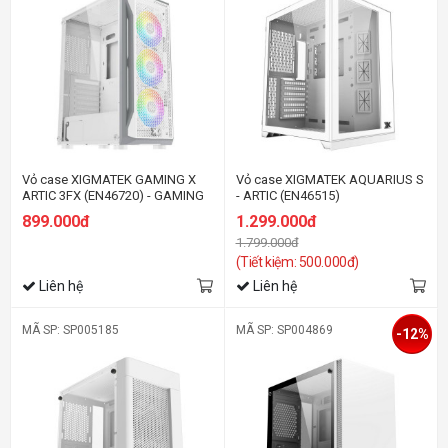
Vỏ case XIGMATEK GAMING X
Vỏ case XIGMATEK AQUARIUS S
ARTIC 3FX (EN46720) - GAMING
- ARTIC (EN46515)
ATX, KÈM 03 FAN XIGMATEK
899.000đ
1.299.000đ
X20ARGB
1.799.000đ
(Tiết kiệm: 500.000đ)
Liên hệ
Liên hệ
MÃ SP: SP005185
MÃ SP: SP004869
-12%