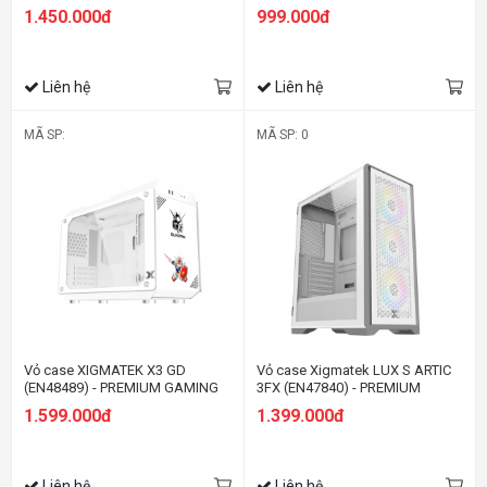
GAMING ATX, KÈM 03 FAN
GAMING M-ATX, KÈM 03 FAN
1.450.000đ
999.000đ
XIGMATEK X22ARGB
XIGMATEK X20RF
Liên hệ
Liên hệ
MÃ SP:
MÃ SP: 0
Vỏ case XIGMATEK X3 GD
Vỏ case Xigmatek LUX S ARTIC
(EN48489) - PREMIUM GAMING
3FX (EN47840) - PREMIUM
M-ATX
GAMING ATX
1.599.000đ
1.399.000đ
Liên hệ
Liên hệ