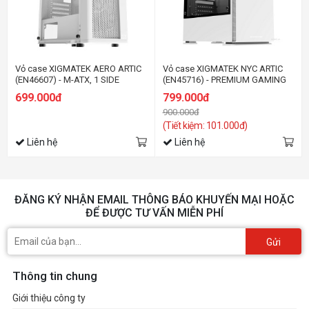
Vỏ case XIGMATEK AERO ARTIC
Vỏ case XIGMATEK NYC ARTIC
(EN46607) - M-ATX, 1 SIDE
(EN45716) - PREMIUM GAMING
TEMPERED GLASS
M-ATX
699.000đ
799.000đ
900.000đ
(Tiết kiệm: 101.000đ)
Liên hệ
Liên hệ
ĐĂNG KÝ NHẬN EMAIL THÔNG BÁO KHUYẾN MẠI HOẶC
ĐỂ ĐƯỢC TƯ VẤN MIỄN PHÍ
Gửi
Thông tin chung
Giới thiệu công ty