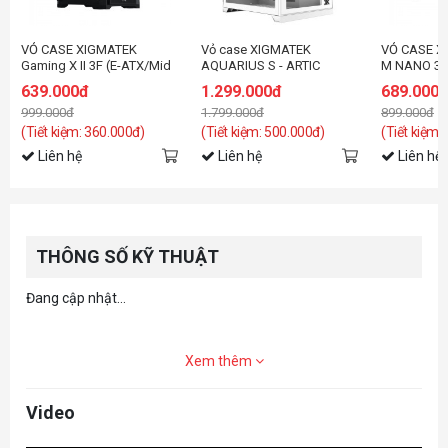
VỎ CASE XIGMATEK
Vỏ case XIGMATEK
VỎ CASE X
Gaming X II 3F (E-ATX/Mid
AQUARIUS S - ARTIC
M NANO 3G
Tower/Màu Đen/3FAN)
(EN46515)
đen/3fan)
639.000đ
1.299.000đ
689.000
999.000đ
1.799.000đ
899.000đ
(Tiết kiệm: 360.000đ)
(Tiết kiệm: 500.000đ)
(Tiết kiệm:
Liên hệ
Liên hệ
Liên hệ
THÔNG SỐ KỸ THUẬT
Đang cập nhật...
Xem thêm
Video