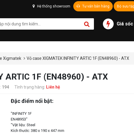
Hệ thống showroom
Tư vấn bán hàng
Bộ sưu tậ
Giá sốc
e Xigmatek
Vỏ case XIGMATEK INFINITY ARTIC 1F (EN48960) - ATX
Y ARTIC 1F (EN48960) - ATX
:
194
Tình trạng hàng:
Liên hệ
Đặc điểm nổi bật:
"INFINITY 1F
EN48953"
"Vật liệu: Steel
Kích thước: 380 x 190 x 447 mm