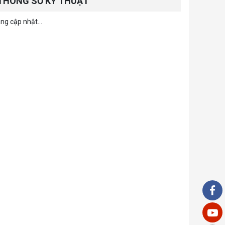
THÔNG SỐ KỸ THUẬT
ng cập nhật...