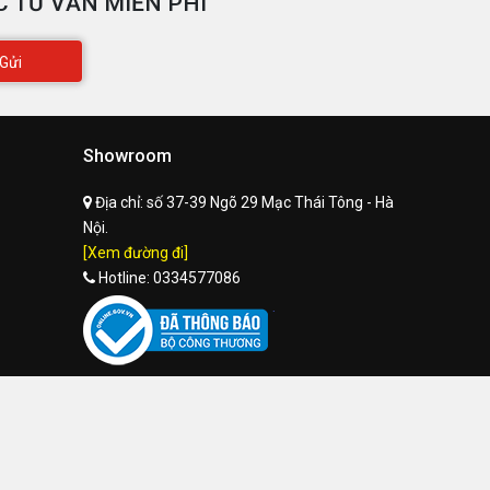
 TƯ VẤN MIỄN PHÍ
Gửi
Showroom
Địa chỉ:
số 37-39 Ngõ 29 Mạc Thái Tông - Hà
Nội.
[Xem đường đi]
Hotline:
0334577086