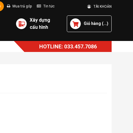
p
Mua trả góp
Tin tức
TÀI KHOẢN
Xây dựng
Giỏ hàng (
...
)
cấu hình
HOTLINE: 033.457.7086