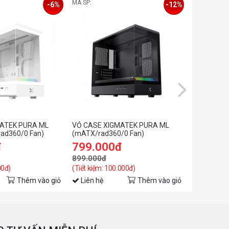
MÃ SP:
MÃ SP: 0
-6%
-12%
ATEK PURA ML
VỎ CASE XIGMATEK PURA ML
VỎ CASE XI
rad360/0 Fan)
(mATX/rad360/0 Fan)
Black (mAT
đ
799.000đ
539.0
899.000đ
799.000đ
00đ)
(Tiết kiệm: 100.000đ)
(Tiết kiệm: 
Thêm vào giỏ
Liên hệ
Thêm vào giỏ
Liên hệ