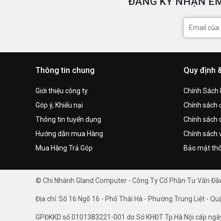
ĐĂNG KÝ NHẬN EM
Thông tin chung
Quy định 
Giới thiệu công ty
Chính Sách
Góp ý, Khiếu nại
Chính sách đ
Thông tin tuyển dụng
Chính sách 
Hướng dẫn mua Hàng
Chính sách 
Mua Hàng Trả Góp
Bảo mật thô
© Chi Nhánh Gland Computer - Công Ty Cổ Phần Tư Vấn Đ
Địa chỉ: Số 16 Ngõ 16 - Phố Thái Hà - Phường Trung Liệt - Qu
GPĐKKD số 0101383221-001 do Sở KHĐT Tp.Hà Nội cấp ngà