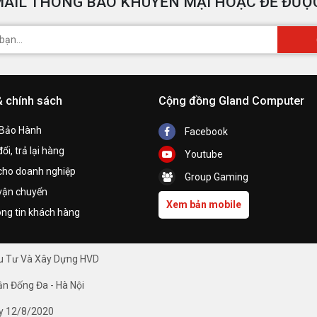
AIL THÔNG BÁO KHUYẾN MẠI HOẶC ĐỂ ĐƯỢC
& chính sách
Cộng đồng Gland Computer
 Bảo Hành
Facebook
ổi, trả lại hàng
Youtube
cho doanh nghiệp
Group Gaming
vận chuyển
Xem bản mobile
ng tin khách hàng
ầu Tư Và Xây Dựng HVD
ận Đống Đa - Hà Nội
y 12/8/2020