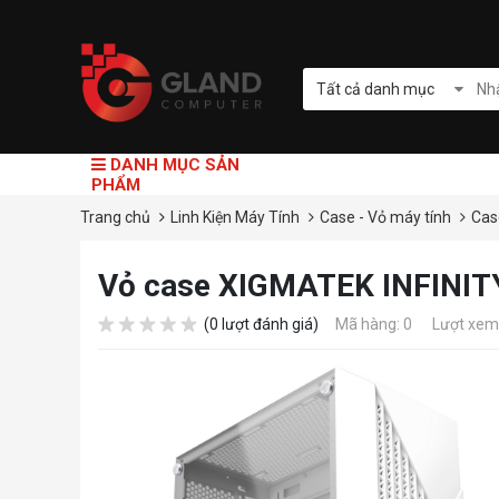
Tất cả danh mục
DANH MỤC SẢN
PHẨM
Trang chủ
Linh Kiện Máy Tính
Case - Vỏ máy tính
Cas
Vỏ case XIGMATEK INFINIT
(0 lượt đánh giá)
Mã hàng: 0
Lượt xem