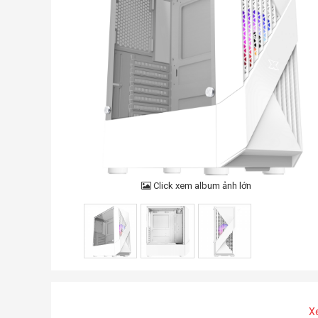
Click xem album ảnh lớn
X