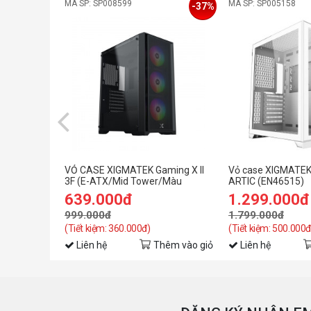
MÃ SP: SP008599
MÃ SP: SP005158
-37%
VỎ CASE XIGMATEK Gaming X II
Vỏ case XIGMATEK
3F (E-ATX/Mid Tower/Màu
ARTIC (EN46515)
Đen/3FAN)
639.000đ
1.299.000đ
999.000đ
1.799.000đ
(Tiết kiệm: 360.000đ)
(Tiết kiệm: 500.000đ
Liên hệ
Thêm vào giỏ
Liên hệ