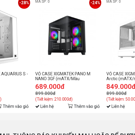
MÃ SP: 0
MÃ SP: 0
-28%
-24%
 AQUARIUS S -
VỎ CASE XIGMATEK PANO M
VỎ CASE XIGM
NANO 3GF (mATX/Màu
Arctic (mATX/
đen/3fan)
689.000đ
849.000
899.000đ
899.000đ
)
(Tiết kiệm: 210.000đ)
(Tiết kiệm: 50.0
Thêm vào giỏ
Liên hệ
Thêm vào giỏ
Liên hệ