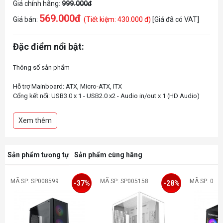
Giá chính hãng:
999.000đ
569.000đ
Giá bán:
(Tiết kiệm: 430.000 đ)
[Giá đã có VAT]
Đặc điểm nổi bật:
Thông số sản phẩm
Hỗ trợ Mainboard: ATX, Micro-ATX, ITX
Cổng kết nối: USB3.0 x 1 - USB2.0 x2 - Audio in/out x 1 (HD Audio)
Hỗ trợ tản nhiệt CPU 160mm
Hỗ trợ VGA 325mm
Xem thêm
Kích thước: 360 x 200 x 450 mm
Hỗ trợ: 2.5 "" x 1 / 3.5"" x 1
Sản phẩm tương tự
Sản phẩm cùng hãng
MÃ SP: SP008599
MÃ SP: SP005158
MÃ SP: 0
-37%
-28%