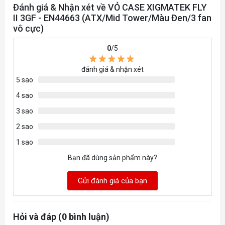
Mainboard
Đánh giá & Nhận xét về VỎ CASE XIGMATEK FLY
ATX, Micro-ATX, ITX
II 3GF - EN44663 (ATX/Mid Tower/Màu Đen/3 fan
hỗ trợ
vô cực)
0
/5
đánh giá & nhận xét
5 sao
4 sao
3 sao
2 sao
1 sao
Bạn đã dùng sản phẩm này?
Gửi đánh giá của bạn
Hỏi và đáp (0 bình luận)