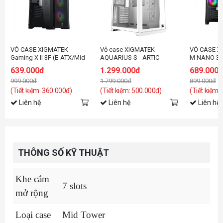
VỎ CASE XIGMATEK
Vỏ case XIGMATEK
VỎ CASE X
Gaming X II 3F (E-ATX/Mid
AQUARIUS S - ARTIC
M NANO 3G
Tower/Màu Đen/3FAN)
(EN46515)
đen/3fan)
639.000đ
1.299.000đ
689.000
999.000đ
1.799.000đ
899.000đ
(Tiết kiệm: 360.000đ)
(Tiết kiệm: 500.000đ)
(Tiết kiệm:
Liên hệ
Liên hệ
Liên hệ
THÔNG SỐ KỸ THUẬT
Khe cắm
7 slots
mở rộng
Loại case
Mid Tower