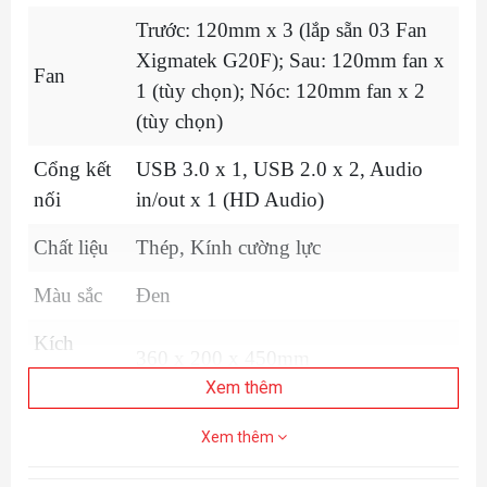
Trước: 120mm x 3 (lắp sẵn 03 Fan
Xigmatek G20F); Sau: 120mm fan x
Fan
1 (tùy chọn); Nóc: 120mm fan x 2
(tùy chọn)
Cổng kết
USB 3.0 x 1, USB 2.0 x 2, Audio
nối
in/out x 1 (HD Audio)
Chất liệu
Thép, Kính cường lực
Màu sắc
Đen
Kích
360 x 200 x 450mm
thước
Xem thêm
Khe gắn ổ
2.5" x 1/3.5" x 1
Xem thêm
cứng