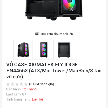
Click xem album ảnh lớn
VỎ CASE XIGMATEK FLY II 3GF -
EN44663 (ATX/Mid Tower/Màu Đen/3 fan
vô cực)
(0 lượt đánh giá)
Bảo hành:
12 Tháng
Lượt xem:
87
Tình trạng hàng:
Liên hệ