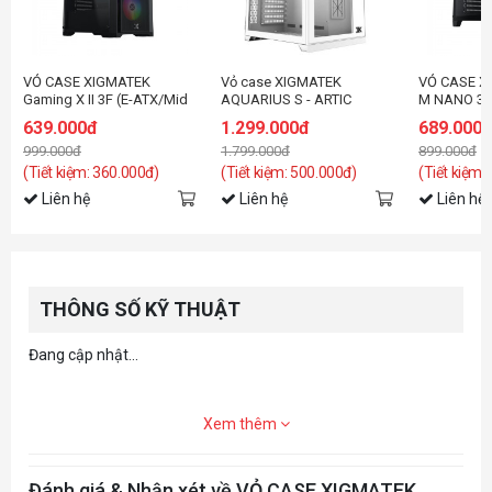
VỎ CASE XIGMATEK
Vỏ case XIGMATEK
VỎ CASE X
Gaming X II 3F (E-ATX/Mid
AQUARIUS S - ARTIC
M NANO 3G
Tower/Màu Đen/3FAN)
(EN46515)
đen/3fan)
639.000đ
1.299.000đ
689.000
999.000đ
1.799.000đ
899.000đ
(Tiết kiệm: 360.000đ)
(Tiết kiệm: 500.000đ)
(Tiết kiệm:
Liên hệ
Liên hệ
Liên hệ
THÔNG SỐ KỸ THUẬT
Đang cập nhật...
Xem thêm
Đánh giá & Nhận xét về VỎ CASE XIGMATEK