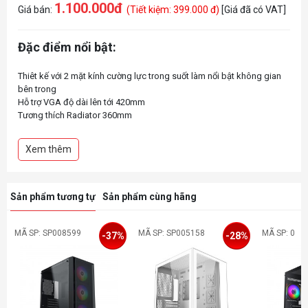
1.100.000đ
Giá bán:
(Tiết kiệm: 399.000 đ)
[Giá đã có VAT]
Đặc điểm nổi bật:
Thiêt kế với 2 mặt kính cường lực trong suốt làm nổi bật không gian
bên trong
Hỗ trợ VGA độ dài lên tới 420mm
Tương thích Radiator 360mm
Trang bị tối đa 9 quạt tản nhiệt
Phù hợp tản nhiệt khí chiều cao 170mm
Xem thêm
Phiên bản mặt lưới giúp thông thoáng không gian bên dưới của vỏ
Sản phẩm tương tự
Sản phẩm cùng hãng
MÃ SP: SP008599
MÃ SP: SP005158
MÃ SP: 0
-37%
-28%