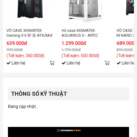
VỎ CASE XIGMATEK
Vỏ case XIGMATEK
VỎ CASE X
Gaming X II 3F (E-ATX/Mid
AQUARIUS S - ARTIC
M NANO 3G
Tower/Màu Đen/3FAN)
(EN46515)
đen/3fan)
639.000đ
1.299.000đ
689.000
999.000đ
1.799.000đ
899.000đ
(Tiết kiệm: 360.000đ)
(Tiết kiệm: 500.000đ)
(Tiết kiệm:
Liên hệ
Liên hệ
Liên hệ
THÔNG SỐ KỸ THUẬT
Đang cập nhật...