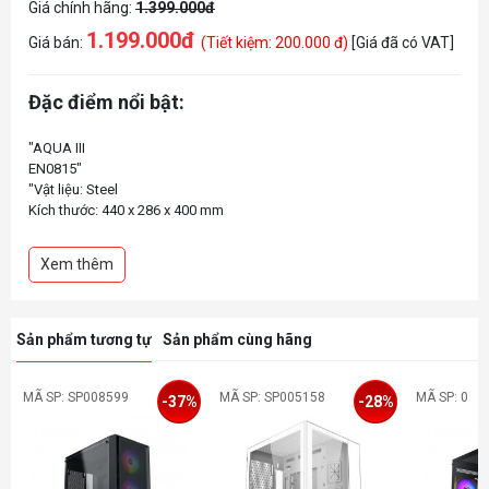
Giá chính hãng:
1.399.000đ
1.199.000đ
Giá bán:
(Tiết kiệm: 200.000 đ)
[Giá đã có VAT]
Đặc điểm nổi bật:
"AQUA III
EN0815"
"Vật liệu: Steel
Kích thước: 440 x 286 x 400 mm
Hỗ trợ: 2.5 "" x 2 / 3.5"" x 2
Khe mở rộng: 7 slots
Xem thêm
Hỗ trợ Mainboard: ATX, Micro-ATX, ITX
Cổng kết nối: USB3.0 x 1 - USB2.0 x2 - Audio in/out x 1 (HD Audio)
Hỗ trợ tản nhiệt CPU 160mm
Hỗ trợ VGA 410mm
Sản phẩm tương tự
Sản phẩm cùng hãng
2 MẶT KÍNH CƯỜNG LỰC (HÔNG TRÁI - PHẢI)
MÃ SP: SP008599
MÃ SP: SP005158
MÃ SP: 0
-37%
-28%
"
"FAN HỆ THỐNG - Trước: 120mm x 3 (tuỳ chọn)
Sau: 120mm fan x 1 (tùy chọn)