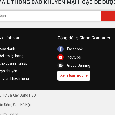
AIL THÔNG BÁO KHUYẾN MẠI HOẶC ĐỂ ĐƯỢC
& chính sách
Cộng đồng Gland Computer
 Bảo Hành
Facebook
ổi, trả lại hàng
Youtube
cho doanh nghiệp
Group Gaming
vận chuyển
Xem bản mobile
ng tin khách hàng
ầu Tư Và Xây Dựng HVD
ận Đống Đa - Hà Nội
y 12/8/2020