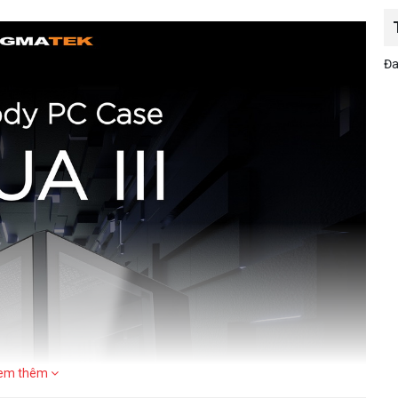
Đa
em thêm