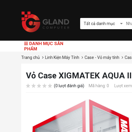
Tất cả danh mục
DANH MỤC SẢN
PHẨM
Trang chủ
Linh Kiện Máy Tính
Case - Vỏ máy tính
Cas
Vỏ Case XIGMATEK AQUA I
(0 lượt đánh giá)
Mã hàng: 0
Lượt xem