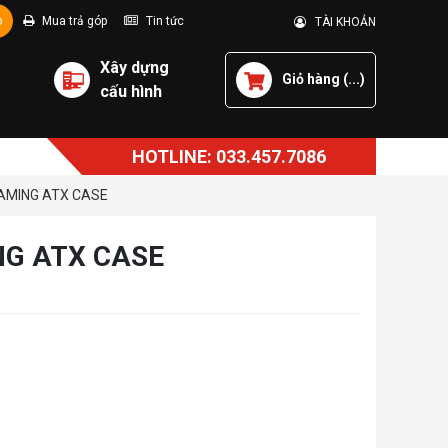
p
Mua trả góp
Tin tức
TÀI KHOẢN
Xây dựng
Giỏ hàng (
...
)
cấu hình
HOTLINE: 033.457.7086
GAMING ATX CASE
NG ATX CASE