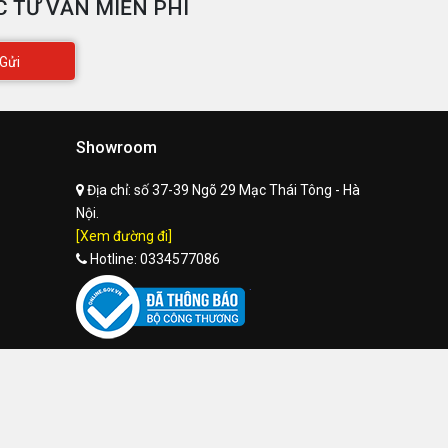
 TƯ VẤN MIỄN PHÍ
Gửi
Showroom
Địa chỉ:
số 37-39 Ngõ 29 Mạc Thái Tông - Hà
Nội.
[Xem đường đi]
Hotline:
0334577086