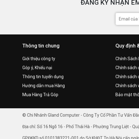
ĐĂNG KÝ NHẬN EM
Thông tin chung
Quy định 
Giới thiệu công ty
Chính Sách
Góp ý, Khiếu nại
Chính sách đ
Thông tin tuyển dụng
Chính sách 
Hướng dẫn mua Hàng
Chính sách 
Mua Hàng Trả Góp
Bảo mật thô
© Chi Nhánh Gland Computer - Công Ty Cổ Phần Tư Vấn Đ
Địa chỉ: Số 16 Ngõ 16 - Phố Thái Hà - Phường Trung Liệt - Qu
GPĐKKD số 0101383221-001 do Sở KHĐT Tp.Hà Nội cấp ngà