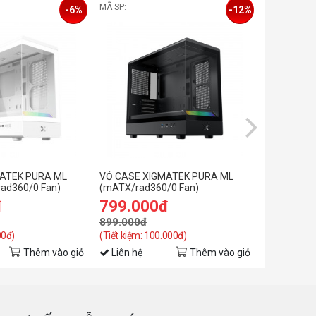
MÃ SP:
MÃ SP: 0
-6%
-12%
ATEK PURA ML
VỎ CASE XIGMATEK PURA ML
VỎ CASE XI
rad360/0 Fan)
(mATX/rad360/0 Fan)
Black (mAT
đ
799.000đ
539.0
899.000đ
799.000đ
00đ)
(Tiết kiệm: 100.000đ)
(Tiết kiệm: 
Thêm vào giỏ
Liên hệ
Thêm vào giỏ
Liên hệ