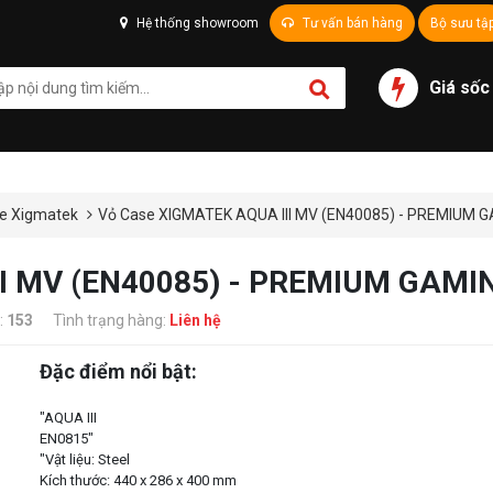
Hệ thống showroom
Tư vấn bán hàng
Bộ sưu tậ
Giá sốc
e Xigmatek
Vỏ Case XIGMATEK AQUA III MV (EN40085) - PREMIUM 
II MV (EN40085) - PREMIUM GAMI
:
153
Tình trạng hàng:
Liên hệ
Đặc điểm nổi bật:
"AQUA III
EN0815"
"Vật liệu: Steel
Kích thước: 440 x 286 x 400 mm