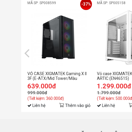
MÃ SP: SP008599
MÃ SP: SP005158
-37%
VỎ CASE XIGMATEK Gaming X II
Vỏ case XIGMATEK
3F (E-ATX/Mid Tower/Màu
ARTIC (EN46515)
Đen/3FAN)
639.000đ
1.299.000đ
999.000đ
1.799.000đ
(Tiết kiệm: 360.000đ)
(Tiết kiệm: 500.000đ
Liên hệ
Thêm vào giỏ
Liên hệ