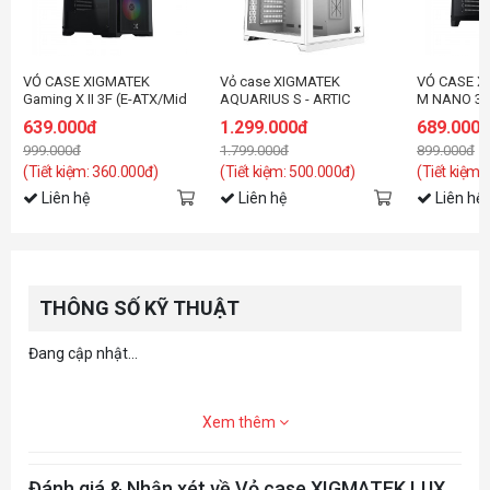
VỎ CASE XIGMATEK
Vỏ case XIGMATEK
VỎ CASE X
Gaming X II 3F (E-ATX/Mid
AQUARIUS S - ARTIC
M NANO 3G
Tower/Màu Đen/3FAN)
(EN46515)
đen/3fan)
639.000đ
1.299.000đ
689.000
999.000đ
1.799.000đ
899.000đ
(Tiết kiệm: 360.000đ)
(Tiết kiệm: 500.000đ)
(Tiết kiệm:
Liên hệ
Liên hệ
Liên hệ
THÔNG SỐ KỸ THUẬT
Đang cập nhật...
Xem thêm
Đánh giá & Nhận xét về Vỏ case XIGMATEK LUX