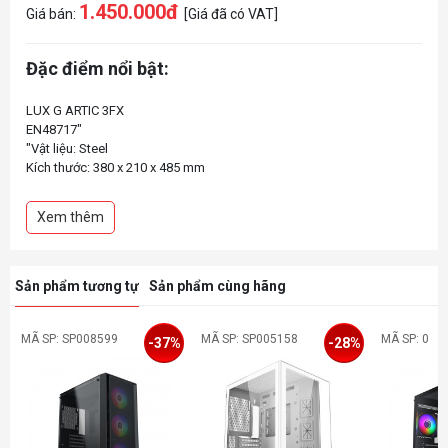
1.450.000đ
Giá bán:
[Giá đã có VAT]
Đặc điểm nổi bật:
LUX G ARTIC 3FX
EN48717"
"Vật liệu: Steel
Kích thước: 380 x 210 x 485 mm
Hỗ trợ: 2.5 "" x 2 / 3.5"" x 2
Khe mở rộng: 7 slots
Xem thêm
Hỗ trợ Mainboard: ATX, Micro-ATX, ITX
Cổng kết nối: USB3.0 x 1 - USB2.0 x2 - Audio in/out x 1 (HD Audio)
Hỗ trợ tản nhiệt CPU 160mm
Hỗ trợ VGA 330mm
Sản phẩm tương tự
Sản phẩm cùng hãng
KÍNH CƯỜNG LỰC (HÔNG TRÁI)
MÃ SP: SP008599
MÃ SP: SP005158
MÃ SP: 0
-37%
-28%
"
"FAN HỆ THỐNG - Trước: 120mm x 3 (lắp sẵn)
Sau: 120mm fan x 1 (tùy chọn)