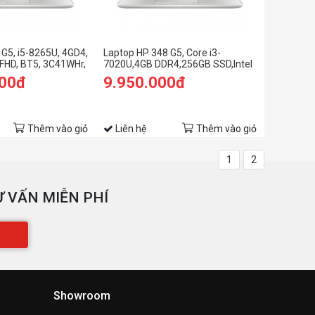
G5, i5-8265U, 4GD4,
Laptop HP 348 G5, Core i3-
FHD, BT5, 3C41WHr,
7020U,4GB DDR4,256GB SSD,Intel
HD
000đ
9.950.000đ
Graphics,14"HD,WIN10SL_7XJ62PA
Thêm vào giỏ
Liên hệ
Thêm vào giỏ
1
2
 VẤN MIỄN PHÍ
Showroom