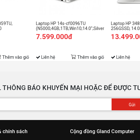
059TU,
Laptop HP 14s-cf0096TU
Laptop HP 348 
10SL
0
(N5000;4GB;1TB;Win10;14.0";Silver)
256GSSD, 14.0
 DDR4,1TB
(6ZF41PA)
BẠC, WIN10SL
7.599.000đ
13.499.
el UHD
lan
 Home
6ZF65PA
Thêm vào giỏ
Liên hệ
Thêm vào giỏ
Liên hệ
 THÔNG BÁO KHUYẾN MẠI HOẶC ĐỂ ĐƯỢC TƯ
Gửi
& chính sách
Cộng đồng Gland Computer