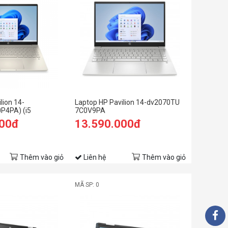
lion 14-
Laptop HP Pavilion 14-dv2070TU
P4PA) (i5
7C0V9PA
AM/256GB SSD/14
000đ
13.590.000đ
ng)
Thêm vào giỏ
Liên hệ
Thêm vào giỏ
MÃ SP: 0