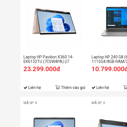
Laptop HP Pavilion X360 14-
Laptop HP 240 G8 (
EK0132TU (7C0W4PA) (i7
1115G4/8GB RAM/
1255U/16GB RAM/512GB SSD/14
FHD/Win11/Bạc)
23.299.000đ
10.799.000
FHD Cảm ứng/Bút/Win11/Vàng)
Liên hệ
Thêm vào giỏ
Liên hệ
MÃ SP: 0
MÃ SP: 0