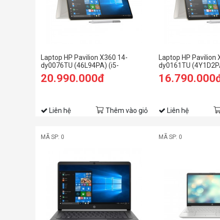
Laptop HP Pavilion X360 14-
Laptop HP Pavilion 
dy0076TU (46L94PA) (i5-
dy0161TU (4Y1D2PA
1135G7/8GB RAM/512GB SSD/14
1125G4/4GB RAM/
20.990.000đ
16.790.000
FHD Cảm ứng/Bút/Win11/Vàng)
FHD Cảm ứng/Win1
Liên hệ
Thêm vào giỏ
Liên hệ
MÃ SP: 0
MÃ SP: 0