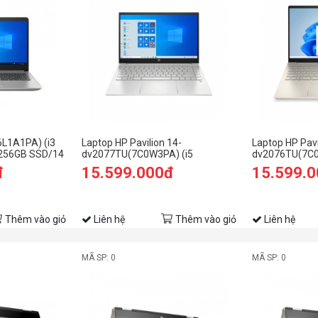
6L1A1PA) (i3
Laptop HP Pavilion 14-
Laptop HP Pavi
256GB SSD/14
dv2077TU(7C0W3PA) (i5
dv2076TU(7C0
1235U/8GB RAM/256GB SSD/14
1235U/8GB R
đ
15.599.000đ
15.599.
FHD/Win11/Bạc)
FHD/Win11/Và
Thêm vào giỏ
Liên hệ
Thêm vào giỏ
Liên hệ
MÃ SP: 0
MÃ SP: 0