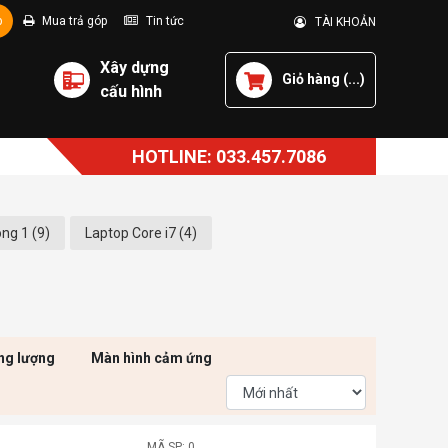
p
Mua trả góp
Tin tức
TÀI KHOẢN
Xây dựng
Giỏ hàng (
...
)
cấu hình
HOTLINE: 033.457.7086
ng 1 (9)
Laptop Core i7 (4)
ng lượng
Màn hình cảm ứng
MÃ SP: 0