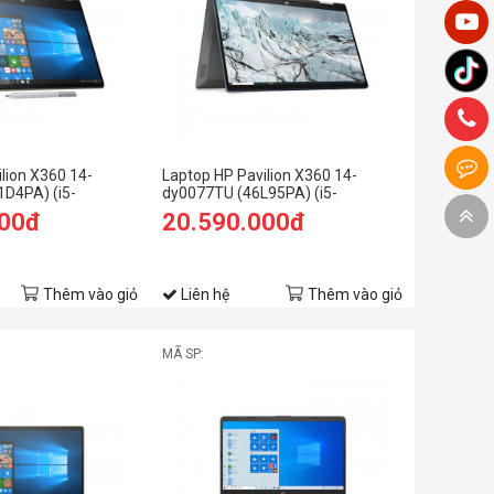
lion X360 14-
Laptop HP Pavilion X360 14-
D4PA) (i5-
dy0077TU (46L95PA) (i5-
RAM/512GB SSD/14
1135G7/8GB RAM/512GB SSD/14
000đ
20.590.000đ
Win10/Vàng)
FHD Cảm ứng/Bút/Win11/Xanh)
Thêm vào giỏ
Liên hệ
Thêm vào giỏ
MÃ SP: