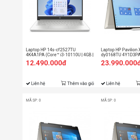
Laptop HP 14s-cf2527TU
Laptop HP Pavilion 
4K4A1PA (Core™ i3-10110U | 4GB |
dy0168TU 4Y1D3PA 
256GB | Intel UHD Graphics | 14inch
1165G7 | 8GB | 512GB
12.490.000đ
23.990.000
HD | Win 10 | Bạc)
Xe | 14 inch FHD | W
Liên hệ
Thêm vào giỏ
Liên hệ
MÃ SP: 0
MÃ SP: 0