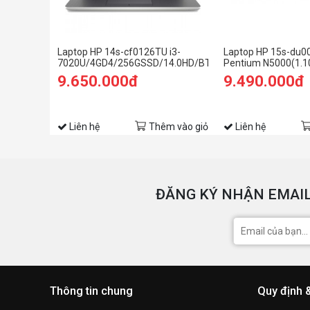
Laptop HP 14s-cf0126TU i3-
Laptop HP 15s-du0
7020U/4GD4/256GSSD/14.0HD/BT4.2/3C41WHr/BẠC/W
Pentium N5000(1.1
(9JU05PA)
GHz,4MB),4GB RAM
9.650.000đ
9.490.000đ
HDD,DVDSM Ext,Int
Graphics,15.6"HD,W
ac+BT,3cell,Win 10
64,Silver,1Y WTY_
Liên hệ
Thêm vào giỏ
Liên hệ
ĐĂNG KÝ NHẬN EMAIL
Thông tin chung
Quy định 