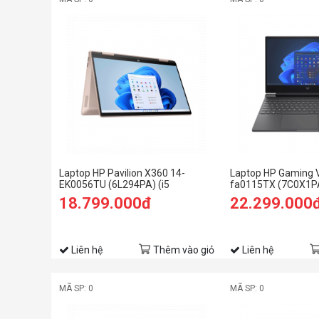
Laptop HP Pavilion X360 14-
Laptop HP Gaming 
EK0056TU (6L294PA) (i5
fa0115TX (7C0X1PA
1235U/8GB RAM/512GB SSD/14
12500H/8GB RAM/
18.799.000đ
22.299.000
FHD Cảm ứng/Bút/Win11/Vàng)
SSD/15.6 FHD 144
4Gb/Win11/Đen)
Liên hệ
Thêm vào giỏ
Liên hệ
MÃ SP: 0
MÃ SP: 0