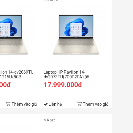
ilion 14-dv2069TU
Laptop HP Pavilion 14-
3 1215U/8GB
dv2073TU(7C0P2PA) (i5
SD/14
1235U/16GB RAM/512GB SSD/14
000đ
17.999.000đ
ng)
FHD/Win11/Vàng)
Thêm vào giỏ
Liên hệ
Thêm vào giỏ
MÃ SP: