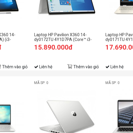
X360 14-
Laptop HP Pavilion X360 14-
Laptop HP Pavi
) (i3-
dy0172TU 4Y1D7PA (Core™ i3-
dy0171TU 4Y1
512GB SSD/14
1125G4 | 4GB | 256GB | Intel UHD
1125G4 | 4GB | 
đ
15.890.000đ
17.690.
1/Bạc)
Graphics | 14inch FHD | Cảm ứng |
14 inch FHD | W
Win 10 | Bạc)
Thêm vào giỏ
Liên hệ
Thêm vào giỏ
Liên hệ
MÃ SP: 0
MÃ SP: 0