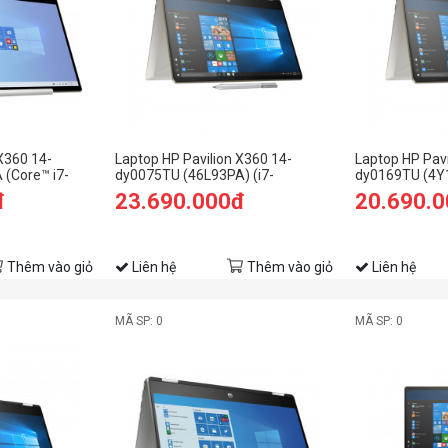
X360 14-
Laptop HP Pavilion X360 14-
Laptop HP Pavi
(Core™ i7-
dy0075TU (46L93PA) (i7-
dy0169TU (4Y1
 | Intel® Iris®
1165G7/8GB RAM/512GB SSD/14
1135G7/8GB 
đ
23.690.000đ
20.690.
in 11 | Vàng)
FHD Cảm ứng/Win11/Vàng)
FHD Cảm ứng/
Thêm vào giỏ
Liên hệ
Thêm vào giỏ
Liên hệ
MÃ SP: 0
MÃ SP: 0