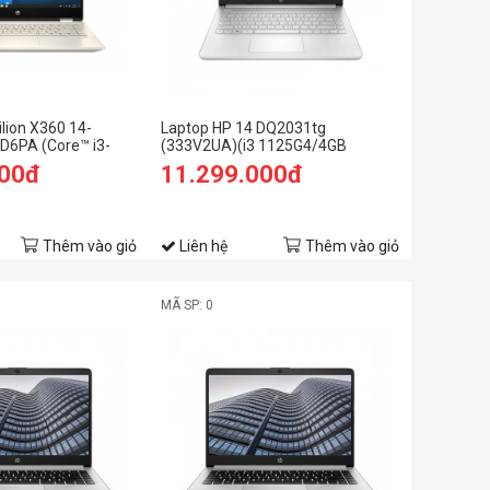
lion X360 14-
Laptop HP 14 DQ2031tg
D6PA (Core™ i3-
(333V2UA)(i3 1125G4/4GB
512GB | Intel UHD |
RAM/128GB SSD/14
000đ
11.299.000đ
in 10 | Vàng)
FHD/Win/Bạc)
Thêm vào giỏ
Liên hệ
Thêm vào giỏ
MÃ SP: 0