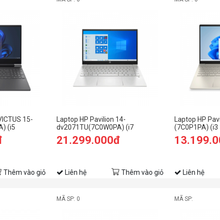
VICTUS 15-
Laptop HP Pavilion 14-
Laptop HP Pav
) (i5
dv2071TU(7C0W0PA) (i7
(7C0P1PA) (i
512GB
1255U/16GB RAM/512GB SSD/14
RAM/256GB S
đ
21.299.000đ
13.199.
Hz/GTX 3050
FHD/Win11/Bạc)
FHD/Win11/Và
Thêm vào giỏ
Liên hệ
Thêm vào giỏ
Liên hệ
MÃ SP: 0
MÃ SP: