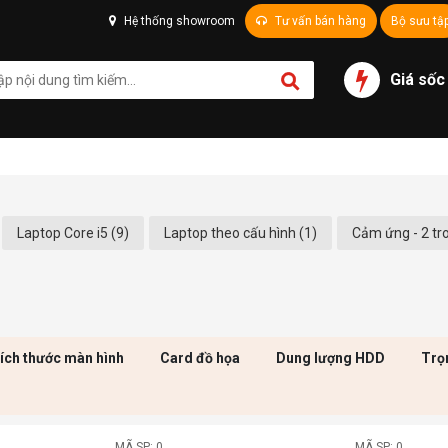
Hệ thống showroom
Tư vấn bán hàng
Bộ sưu tậ
Giá sốc
Laptop Core i5 (9)
Laptop theo cấu hình (1)
Cảm ứng - 2 tro
ích thước màn hình
Card đồ họa
Dung lượng HDD
Trọ
MÃ SP: 0
MÃ SP: 0