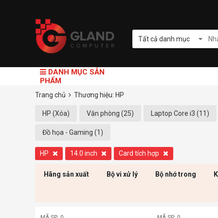
Tất cả danh mục
DANH MỤC SẢN
PHẨM
Trang chủ
Thương hiệu: HP
HP (Xóa)
Văn phòng (25)
Laptop Core i3 (11)
Đồ họa - Gaming (1)
HP
14.0 inch
Card tích hợp
Hãng sản xuất
Bộ vi xử lý
Bộ nhớ trong
K
MÃ SP: 0
MÃ SP: 0