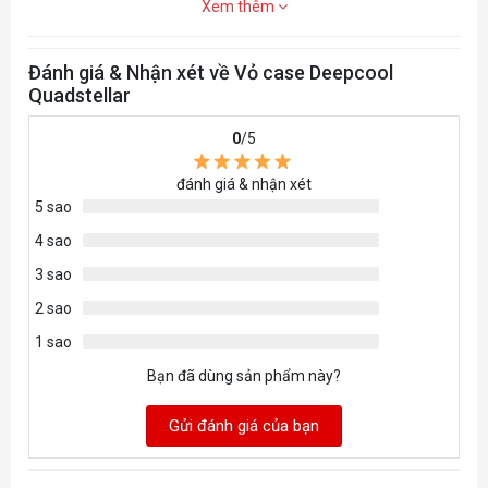
Xem thêm
Compatibility
Carton
598×565×567mm (L×W×H)
Đánh giá & Nhận xét về Vỏ case Deepcool
Dimension
Quadstellar
EAN
6933412713470
0
/5
P/N
DP-EATX-QUADSTLR
đánh giá & nhận xét
5 sao
4 sao
3 sao
2 sao
1 sao
Bạn đã dùng sản phẩm này?
Gửi đánh giá của bạn