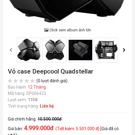
Click xem album ảnh lớn
Vỏ case Deepcool Quadstellar
(0 lượt đánh giá)
Bảo hành:
12 Tháng
Mã hàng: SP006423
Lượt xem:
1158
Tình trạng hàng:
Liên hệ
Giá chính hãng:
10.500.000đ
4.999.000đ
Giá bán:
(Tiết kiệm: 5.501.000 đ)
[Giá đã có