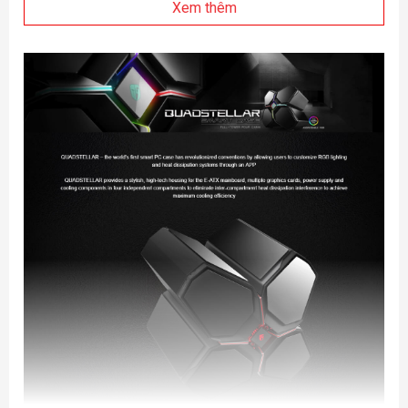
Xem thêm
2.5" Drive
5
Bays
I/O Panel
2×USB3.0/Audio(HD)×1/Mic×1
Expansion
8+6
Slots
Cooling Fans
Pre-installed: Patented TF120
Fan×5pcs(Rear: 1×120mm; Front:
4×120mm); Optional: Front: 6×120mm;
Rear:1×120/2×80mm; Side: 2×120mm
Power Supply
ATX PS2 (300mm length max)
Type
CPU Cooler
110mm height max; Liquid Cooler
Compatibility
Compatibility: Front: 120/240/360mm;
Bottom: 120/240mm(28mm thickness
MAX);
Graphic Card
380mm max