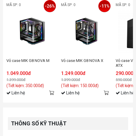
MÃ SP: 0
MÃ SP: 0
MÃ SP: 0
-26%
-11%
Vỏ case MIK G8 NOVA M
Vỏ case MIK G8 NOVA X
Vỏ case Vit
ATX
1.049.000đ
1.249.000đ
290.000
1.399.000đ
1.399.000đ
590.000đ
(Tiết kiệm: 350.000đ)
(Tiết kiệm: 150.000đ)
(Tiết kiệm:
Liên hệ
Liên hệ
Liên hệ
THÔNG SỐ KỸ THUẬT