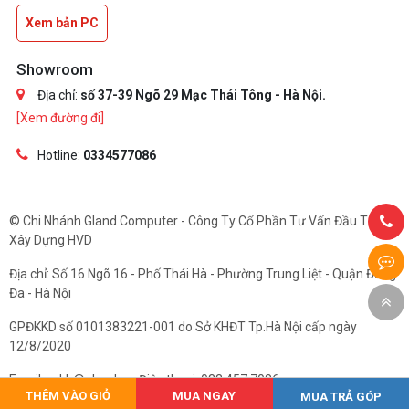
Xem bản PC
Showroom
Địa chỉ:
số 37-39 Ngõ 29 Mạc Thái Tông - Hà Nội.
[Xem đường đi]
Hotline:
0334577086
© Chi Nhánh Gland Computer - Công Ty Cổ Phần Tư Vấn Đầu Tư Và
Xây Dựng HVD
Địa chỉ: Số 16 Ngõ 16 - Phố Thái Hà - Phường Trung Liệt - Quận Đống
Đa - Hà Nội
GPĐKKD số 0101383221-001 do Sở KHĐT Tp.Hà Nội cấp ngày
12/8/2020
Email: cskh@gland.vn. Điện thoại: 033.457.7086
THÊM VÀO GIỎ
MUA NGAY
MUA TRẢ GÓP