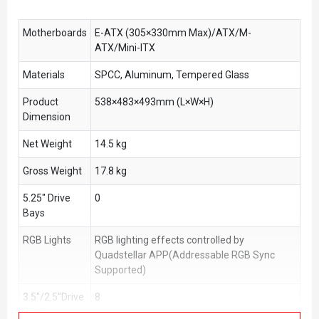
Motherboards
E-ATX (305×330mm Max)/ATX/M-
ATX/Mini-ITX
Materials
SPCC, Aluminum, Tempered Glass
Product
538×483×493mm (L×W×H)
Dimension
Net Weight
14.5 kg
Gross Weight
17.8 kg
5.25" Drive
0
Bays
RGB Lights
RGB lighting effects controlled by
Quadstellar APP(Addressable RGB Sync
Supported)
3.5"/2.5''Drive
8
Bays