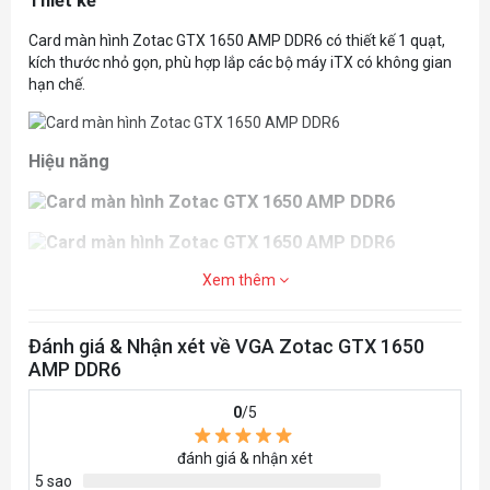
Thiết kế
Card màn hình Zotac GTX 1650 AMP DDR6 có thiết kế 1 quạt,
kích thước nhỏ gọn, phù hợp lắp các bộ máy iTX có không gian
hạn chế.
Hiệu năng
Trang bị
Xem thêm
Card màn hình Zotac GTX 1650 AMP DDR6 được trang bị 2
quạt tản nhiệt dày 2 slot PCI - có khả năng làm mát tốt trong
Đánh giá & Nhận xét về VGA Zotac GTX 1650
hầu hết các điều kiện hoạt động.
AMP DDR6
Tuy sở hữu đến 2 quạt nhưng Zotac GTX 1650 AMP DDR6 vẫn
0
/5
có kích thước nhỏ gọn để phù hợp với các thùng máy iTX.
đánh giá & nhận xét
5 sao