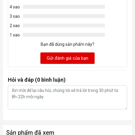
Tính năng
4 sao
Card màn hình Zotac GTX 1650 AMP DDR6 là phần mềm
3 sao
Firestorm, có thể dùng để điều chỉnh thông số xung nhịp của
2 sao
GPU, tốc độ quạt,...
1 sao
Bạn đã dùng sản phẩm này?
Gửi đánh giá của bạn
Hỏi và đáp (0 bình luận)
Sản phẩm đã xem