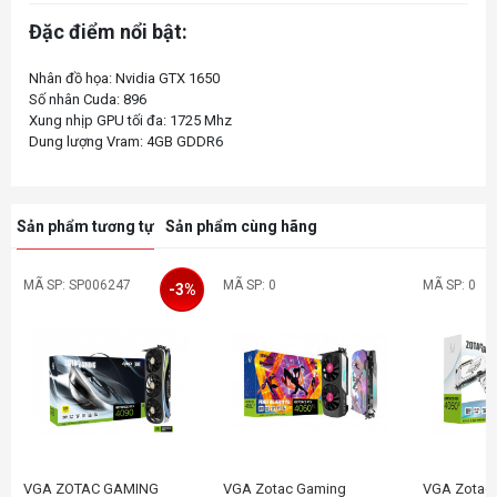
Đặc điểm nổi bật:
Nhân đồ họa: Nvidia GTX 1650
Số nhân Cuda: 896
Xung nhịp GPU tối đa: 1725 Mhz
Sản phẩm tương tự
Sản phẩm cùng hãng
MÃ SP: SP006247
MÃ SP: 0
MÃ SP: 0
-3%
VGA ZOTAC GAMING
VGA Zotac Gaming
VGA Zotac