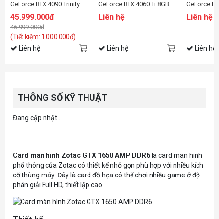
GeForce RTX 4090 Trinity
GeForce RTX 4060 Ti 8GB
GeForce RT
AMP Extreme AIRO
Twin Edge OC SPIDER-
Twin Edge 
45.999.000đ
Liên hệ
Liên hệ
MAN™: Across the Spider-
Edition
46.999.000đ
Verse Bundle
(Tiết kiệm: 1.000.000đ)
Liên hệ
Liên hệ
Liên hệ
THÔNG SỐ KỸ THUẬT
Đang cập nhật...
Card màn hình Zotac GTX 1650 AMP DDR6
là card màn hình
phổ thông của Zotac có thiết kế nhỏ gọn phù hợp với nhiều kích
cỡ thùng máy. Đây là card đồ họa có thể chơi nhiều game ở độ
phân giải Full HD, thiết lập cao.