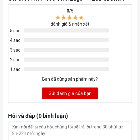
nguồn
0
/5
DirectX
12 Ultimate
đánh giá & nhận xét
OpenGL
4.6
5 sao
Cooling
IceStorm 2.0
4 sao
Slot Size
2.2 slot
3 sao
2 sao
SLI
N/A
1 sao
Hỗ trợ hệ điều
Windows 11 / 10 (64-bit, v1809 November
Bạn đã dùng sản phẩm này?
hành
2018 or later)
225.5 mm x 123.2 mm x 40.1 mm / 8.9” x
Gửi đánh giá của bạn
Kích thước
4.9″ x 1.6″
Phụ kiện
User Manual
Hỏi và đáp (0 bình luận)