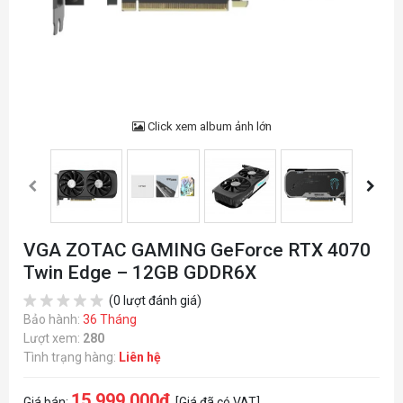
Click xem album ảnh lớn
VGA ZOTAC GAMING GeForce RTX 4070
Twin Edge – 12GB GDDR6X
(0 lượt đánh giá)
Bảo hành:
36 Tháng
Lượt xem:
280
Tình trạng hàng:
Liên hệ
15.999.000đ
Giá bán:
[Giá đã có VAT]