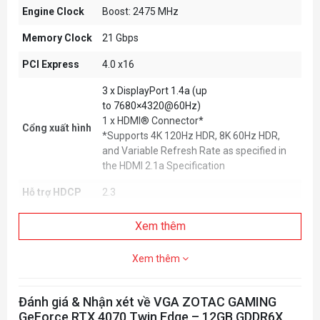
Engine Clock
Boost: 2475 MHz
Memory Clock
21 Gbps
PCI Express
4.0 x16
3 x DisplayPort 1.4a (up
to 7680×4320@60Hz)
1 x HDMI® Connector*
Cổng xuất hình
*Supports 4K 120Hz HDR, 8K 60Hz HDR,
and Variable Refresh Rate as specified in
the HDMI 2.1a Specification
Hỗ trợ HDCP
2.3
Kết nối đa màn
Xem thêm
Quad Display
hình
Xem thêm
PSU đề xuất
600W
Tiêu thụ điện
200W
Đánh giá & Nhận xét về VGA ZOTAC GAMING
Chân cấp
GeForce RTX 4070 Twin Edge – 12GB GDDR6X
1 x 8-pin PCIe