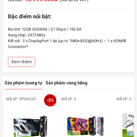
Đặc điểm nổi bật:
Bộ nhớ: 12GB GDDR6X / 21 Gbps / 192-bit
Xung nhịp: 2475 MHz
Kết nối : 3 x DisplayPort 1.4a (up to 7680×4320@60Hz) – 1 x HDMI®
Connector*
Xem thêm
Sản phẩm tương tự
Sản phẩm cùng hãng
MÃ SP: SP006247
MÃ SP: 0
MÃ SP: 0
-3%