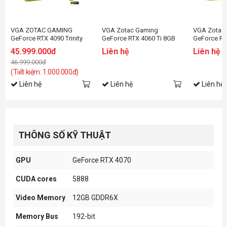
VGA ZOTAC GAMING
VGA Zotac Gaming
VGA Zotac
GeForce RTX 4090 Trinity
GeForce RTX 4060 Ti 8GB
GeForce RT
AMP Extreme AIRO
Twin Edge OC SPIDER-
Twin Edge 
45.999.000đ
Liên hệ
Liên hệ
MAN™: Across the Spider-
Edition
46.999.000đ
Verse Bundle
(Tiết kiệm: 1.000.000đ)
Liên hệ
Liên hệ
Liên hệ
THÔNG SỐ KỸ THUẬT
GPU
GeForce RTX 4070
CUDA cores
5888
Video Memory
12GB GDDR6X
Memory Bus
192-bit