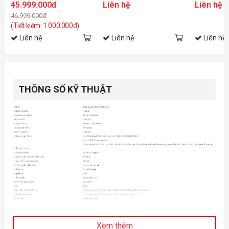
45.999.000đ
Liên hệ
Liên hệ
MAN™: Across the Spider-
Edition
46.999.000đ
Verse Bundle
(Tiết kiệm: 1.000.000đ)
Liên hệ
Liên hệ
Liên hệ
THÔNG SỐ KỸ THUẬT
Xem thêm