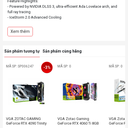
Feature Highlights:
- Powered by NVIDIA DLSS 3, ultra-efficient Ada Lovelace arch, and
full ray tracing
- IceStorm 2.0 Advanced Cooling
- FREEZE Fan Stop, Active Fan Control
- Compact 2.2 Slot Footprint
Xem thêm
- SPECTRA RGB Lighting
Sản phẩm tương tự
Sản phẩm cùng hãng
MÃ SP: SP006247
MÃ SP: 0
MÃ SP: 0
-3%
VGA ZOTAC GAMING
VGA Zotac Gaming
VGA Zotac
GeForce RTX 4090 Trinity
GeForce RTX 4060 Ti 8GB
GeForce RT
AMP Extreme AIRO
Twin Edge OC SPIDER-
Twin Edge 