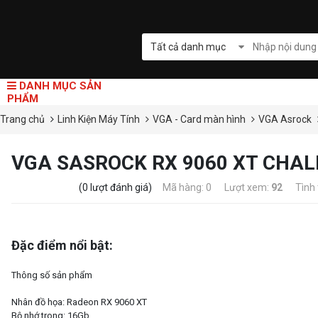
Tất cả danh mục
DANH MỤC SẢN
PHẨM
Trang chủ
Linh Kiện Máy Tính
VGA - Card màn hình
VGA Asrock
VGA SASROCK RX 9060 XT CHAL
(0 lượt đánh giá)
Mã hàng: 0
Lượt xem:
92
Tình 
Đặc điểm nổi bật:
Thông số sản phẩm
Nhân đồ họa: Radeon RX 9060 XT
Bộ nhớ trong: 16Gb