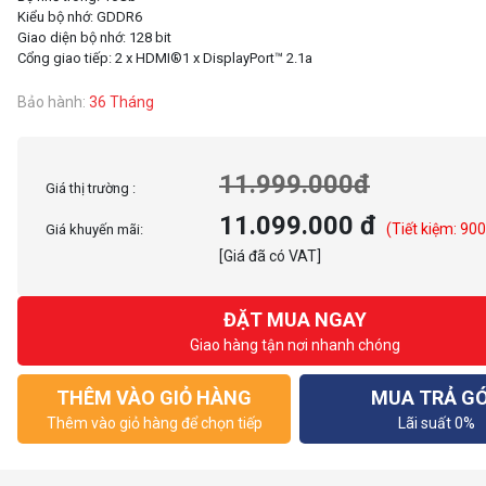
Kiểu bộ nhớ: GDDR6
Giao diện bộ nhớ: 128 bit
Bảo hành:
36 Tháng
11.999.000đ
Giá thị trường :
11.099.000 đ
(Tiết kiệm: 90
Giá khuyến mãi:
[Giá đã có VAT]
ĐẶT MUA NGAY
Giao hàng tận nơi nhanh chóng
THÊM VÀO GIỎ HÀNG
MUA TRẢ G
Thêm vào giỏ hàng để chọn tiếp
Lãi suất 0%