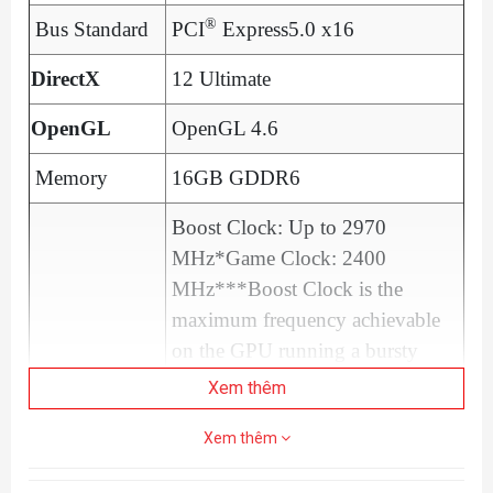
®
Bus Standard
PCI
Express5.0 x16
DirectX
12 Ultimate
OpenGL
OpenGL 4.6
Memory
16GB GDDR6
Boost Clock: Up to 2970
MHz*Game Clock: 2400
MHz***Boost Clock is the
maximum frequency achievable
on the GPU running a bursty
workload. Boost clock
Xem thêm
achievability, frequency, and
Xem thêm
sustainability will vary based on
several factors, including but not