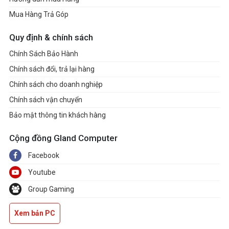
Dimensions
298 x 131 x 58 mm, 2.9-slot
Mua Hàng Trả Góp
Net Weight
1155 g
Quy định & chính sách
Chính Sách Bảo Hành
Warranty
36 months
Chính sách đổi, trả lại hàng
Chính sách cho doanh nghiệp
Chính sách vận chuyển
Bảo mật thông tin khách hàng
Cộng đồng Gland Computer
Facebook
Youtube
Group Gaming
Xem bản PC