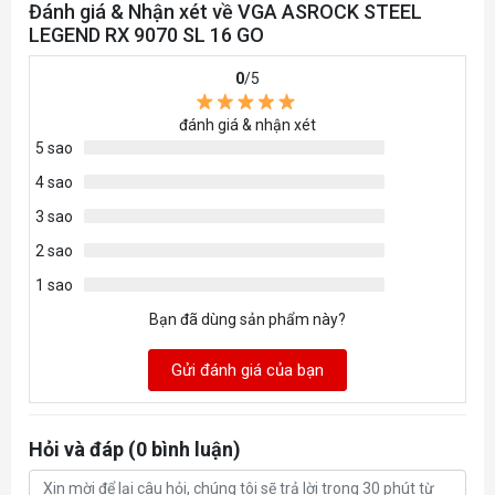
Engine Clock
Đánh giá & Nhận xét về VGA ASROCK STEEL
limited to: thermal conditions and
LEGEND RX 9070 SL 16 GO
variation in applications and
workloads.
0
/5
**Game Clock is the expected
đánh giá & nhận xét
5 sao
GPU clock when running typical
4 sao
gaming applications, set to typical
3 sao
TGP (Total Graphics Power).
Actual individual game clock
2 sao
results may vary.
1 sao
Bạn đã dùng sản phẩm này?
Stream
4096
Processors
Gửi đánh giá của bạn
Memory
20 Gbps
Clock
Hỏi và đáp (0 bình luận)
Memory