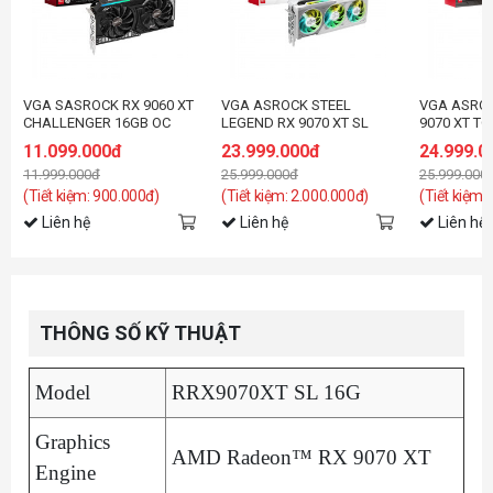
VGA SASROCK RX 9060 XT
VGA ASROCK STEEL
VGA ASROC
CHALLENGER 16GB OC
LEGEND RX 9070 XT SL
9070 XT TC
16G
11.099.000đ
23.999.000đ
24.999.0
11.999.000đ
25.999.000đ
25.999.000
(Tiết kiệm: 900.000đ)
(Tiết kiệm: 2.000.000đ)
(Tiết kiệm:
Liên hệ
Liên hệ
Liên hệ
THÔNG SỐ KỸ THUẬT
Model
RRX9070XT SL 16G
Graphics
AMD Radeon™ RX 9070 XT
Engine