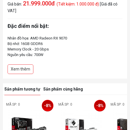
21.999.000đ
Giá bán:
(Tiết kiệm: 1.000.000 đ)
[Giá đã có
VAT]
Đặc điểm nổi bật:
Nhân đồ họa: AMD Radeon RX 9070
Bộ nhớ: 16GB GDDR6
Memory Clock - 20 Gbps
Nguồn yêu cầu: 700W
Nguồn phụ: 2 x 8pin
Xem thêm
Sản phẩm tương tự
Sản phẩm cùng hãng
MÃ SP: 0
MÃ SP: 0
MÃ SP: 0
-8%
-8%