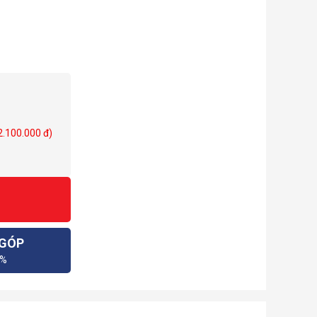
 2.100.000 đ)
 GÓP
0%