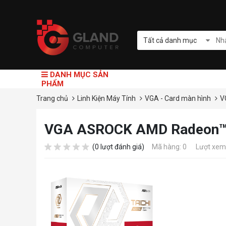
Tất cả danh mục
DANH MỤC SẢN
PHẨM
Trang chủ
Linh Kiện Máy Tính
VGA - Card màn hình
V
VGA ASROCK AMD Radeon™ R
(0 lượt đánh giá)
Mã hàng: 0
Lượt xem