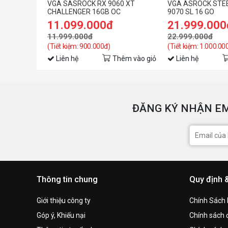
VGA SASROCK RX 9060 XT
VGA ASROCK STEE
CHALLENGER 16GB OC
9070 SL 16 GO
11.099.000đ
21.999.000
11.999.000đ
22.999.000đ
(Tiết kiệm: 900.000đ)
(Tiết kiệm: 1.000.00
Liên hệ
Thêm vào giỏ
Liên hệ
ĐĂNG KÝ NHẬN EM
Thông tin chung
Quy định 
Giới thiệu công ty
Chính Sách
Góp ý, Khiếu nại
Chính sách đ