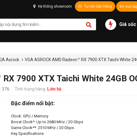
Hệ thống showroom
Tư vấn bán hàng
Bộ sưu tậ
Giá sốc
GA Asrock
VGA ASROCK AMD Radeon™ RX 7900 XTX Taichi White 2
X 7900 XTX Taichi White 24GB O
:
376
Tình trạng hàng:
Liên hệ
Đặc điểm nổi bật:
Clock: GPU / Memory
Boost Clock*: Up to 2680 MHz / 20 Gbps
Game Clock**: 2510 MHz / 20 Gbps
Key Specifications