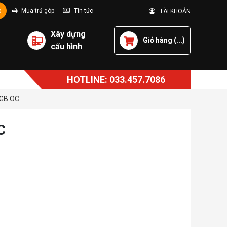
p
Mua trả góp
Tin tức
TÀI KHOẢN
Xây dựng
Giỏ hàng (
...
)
cấu hình
HOTLINE: 033.457.7086
4GB OC
C