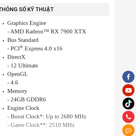
THÔNG SỐ KỸ THUẬT
Graphics Engine
- AMD Radeon™ RX 7900 XTX
Bus Standard
®
- PCI
Express 4.0 x16
DirectX
- 12 Ultimate
OpenGL
- 4.6
Memory
- 24GB GDDR6
Engine Clock
- Boost Clock*: Up to 2680 MHz
- Game Clock**: 2510 MHz