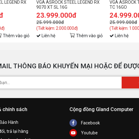
L LEGEND RX
VGA ASROCK STEEL LEGEND RX
VGA ASROCK T
9070 XT SL 16G
TC 16GO
đ
23.999.000đ
24.999.0
25.999.000đ
25.999.000đ
0đ)
(Tiết kiệm: 2.000.000đ)
(Tiết kiệm: 1.00
Thêm vào giỏ
Liên hệ
Thêm vào giỏ
Liên hệ
AIL THÔNG BÁO KHUYẾN MẠI HOẶC ĐỂ ĐƯỢC
& chính sách
Cộng đồng Gland Computer
 Bảo Hành
Facebook
ổi, trả lại hàng
Youtube