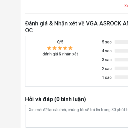
X
Đánh giá & Nhận xét về VGA ASROCK A
OC
0
/5
5 sao
4 sao
đánh giá & nhận xét
3 sao
2 sao
1 sao
Hỏi và đáp (0 bình luận)