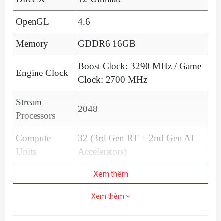
OpenGL
4.6
Memory
GDDR6 16GB
Boost Clock: 3290 MHz / Game
Engine Clock
Clock: 2700 MHz
Stream
2048
Processors
Compute
32 (3rd Gen RT + 2nd Gen AI
Units
Accelerators)
Memory
Xem thêm
20Gbps
Clock
Xem thêm
Memory
128-bit