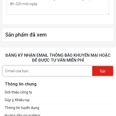
Cooling, Striped Axial Fan
Backplate
Stylish Metal Backplate
LED Indicator, LED On/Off
LED
Switch
Sản phẩm đã xem
Other Features
Super Alloy Graphic Card
ĐĂNG KÝ NHẬN EMAIL THÔNG BÁO KHUYẾN MẠI HOẶC
Accessories
1 x Quick Installation Guide
ĐỂ ĐƯỢC TƯ VẤN MIỄN PHÍ
Dimensions
249 x 132 x 41 mm
Gửi
Net Weight
645 g
Thông tin chung
Giới thiệu công ty
Góp ý, Khiếu nại
Thông tin tuyển dụng
Hướng dẫn mua Hàng