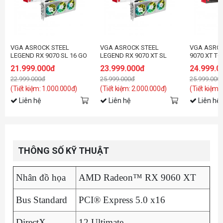
VGA ASROCK STEEL
VGA ASROCK STEEL
VGA ASROC
LEGEND RX 9070 SL 16 GO
LEGEND RX 9070 XT SL
9070 XT TC
16G
21.999.000đ
23.999.000đ
24.999.0
22.999.000đ
25.999.000đ
25.999.000
(Tiết kiệm: 1.000.000đ)
(Tiết kiệm: 2.000.000đ)
(Tiết kiệm:
Liên hệ
Liên hệ
Liên hệ
THÔNG SỐ KỸ THUẬT
Nhân đồ họa
AMD Radeon™ RX 9060 XT
Bus Standard
PCI® Express 5.0 x16
DirectX
12 Ultimate