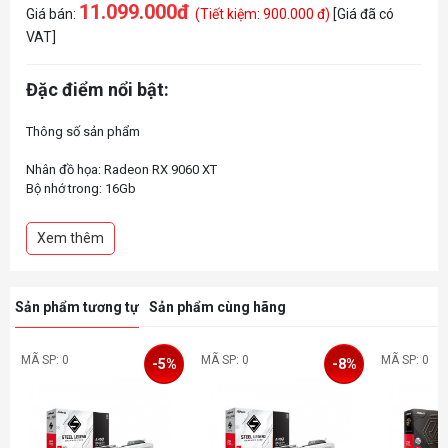
11.099.000đ
Giá bán:
(Tiết kiệm: 900.000 đ)
[Giá đã có
VAT]
Đặc điểm nổi bật:
Thông số sản phẩm
Nhân đồ họa: Radeon RX 9060 XT
Bộ nhớ trong: 16Gb
Kiểu bộ nhớ: GDDR6
Giao diện bộ nhớ: 128 bit
Xem thêm
Sản phẩm tương tự
Sản phẩm cùng hãng
MÃ SP: 0
MÃ SP: 0
MÃ SP: 0
-5%
-8%