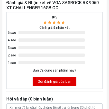
Interface
Đánh giá & Nhận xét về VGA SASROCK RX 9060
XT CHALLENGER 16GB OC
Digital Max Resolution:
Resolution
0
/5
7680x4320
đánh giá & nhận xét
1 x HDMI™ 2.1b, 2 x
5 sao
Interface
DisplayPort™ 2.1a
4 sao
HDCP
Yes
3 sao
2 sao
Multi-view
3
1 sao
Recommended
Bạn đã dùng sản phẩm này?
550W
PSU
Gửi đánh giá của bạn
Power
1 x 8-pin
Connector
Hỏi và đáp (0 bình luận)
Dual Fan Design, 0dB Silent
Cooling