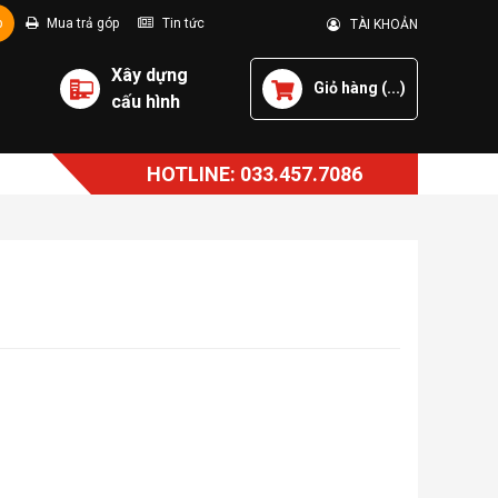
p
Mua trả góp
Tin tức
TÀI KHOẢN
Xây dựng
Giỏ hàng (
...
)
cấu hình
HOTLINE: 033.457.7086