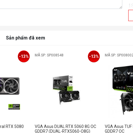
1
M
12
R
Sản phẩm đã xem
D
In
Y
MÃ SP: SP008548
MÃ SP: SP00800
-13%
-13%
Ye
H
M
4
N
N
Ac
1 
ral RTX 5080
VGA Asus DUAL RTX 5060 8G OC
VGA Asus TUF
1
GDDR7 (DUAL-RTX5060-O8G)
GDDR7 OC