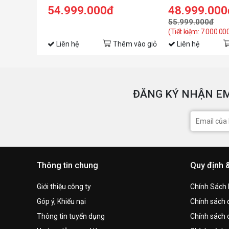
Edition
54.999.000đ
48.999.000
55.999.000đ
(Tiết kiệm: 7.000.00
Liên hệ
Thêm vào giỏ
Liên hệ
ĐĂNG KÝ NHẬN EM
Thông tin chung
Quy định 
Giới thiệu công ty
Chính Sách
Góp ý, Khiếu nại
Chính sách đ
Thông tin tuyển dụng
Chính sách 