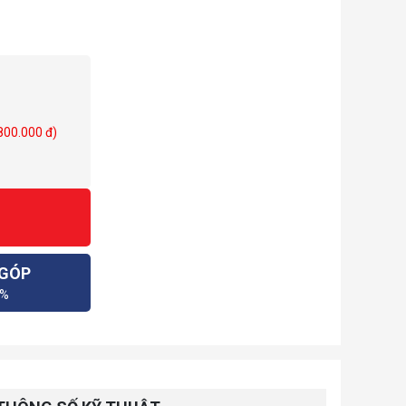
 800.000 đ)
 GÓP
0%