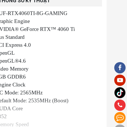
THÔNG SỐ KỸ THUẬT
UF-RTX4060TI-8G-GAMING
raphic Engine
VIDIA® GeForce RTX™ 4060 Ti
us Standard
CI Express 4.0
penGL
penGL®4.6
ideo Memory
GB GDDR6
ngine Clock
C Mode: 2565MHz
efault Mode: 2535MHz (Boost)
UDA Core
352
emory Speed