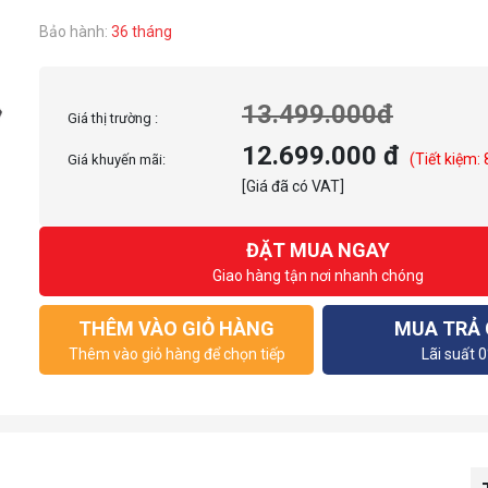
Bảo hành:
36 tháng
13.499.000đ
Giá thị trường :
12.699.000 đ
(Tiết kiệm:
Giá khuyến mãi:
[Giá đã có VAT]
ĐẶT MUA NGAY
Giao hàng tận nơi nhanh chóng
THÊM VÀO GIỎ HÀNG
MUA TRẢ
Thêm vào giỏ hàng để chọn tiếp
Lãi suất 