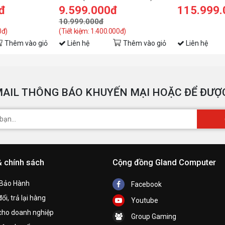
đ
9.599.000đ
115.999
1
10.999.000đ
1
0đ)
(Tiết kiệm: 1.400.000đ)
1
Thêm vào giỏ
Liên hệ
Thêm vào giỏ
Liên hệ
1
S
A
AIL THÔNG BÁO KHUYẾN MẠI HOẶC ĐỂ ĐƯỢC
Dr
so
D
3
R
& chính sách
Cộng đồng Gland Computer
6
P
 Bảo Hành
Facebook
1 
ổi, trả lại hàng
Youtube
Sl
cho doanh nghiệp
Group Gaming
3.