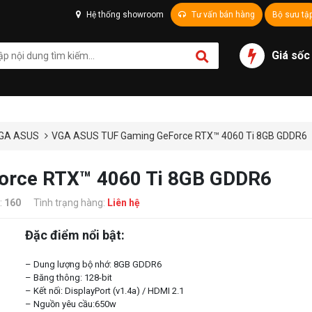
Hệ thống showroom
Tư vấn bán hàng
Bộ sưu tậ
Giá sốc
GA ASUS
VGA ASUS TUF Gaming GeForce RTX™ 4060 Ti 8GB GDDR6
rce RTX™ 4060 Ti 8GB GDDR6
:
160
Tình trạng hàng:
Liên hệ
Đặc điểm nổi bật:
– Dung lượng bộ nhớ: 8GB GDDR6
– Băng thông: 128-bit
– Kết nối: DisplayPort (v1.4a) / HDMI 2.1