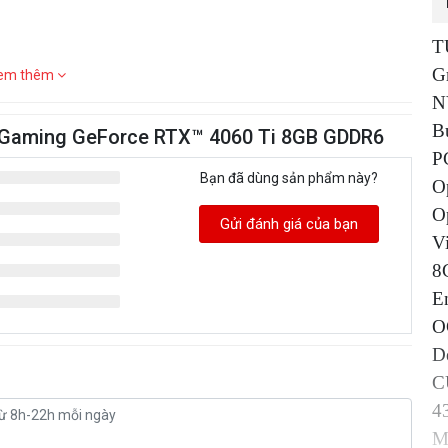
T
G
em thêm
N
B
 Gaming GeForce RTX™ 4060 Ti 8GB GDDR6
P
Bạn đã dùng sản phẩm này?
O
O
Gửi đánh giá của bạn
V
8
E
O
D
C
4
M