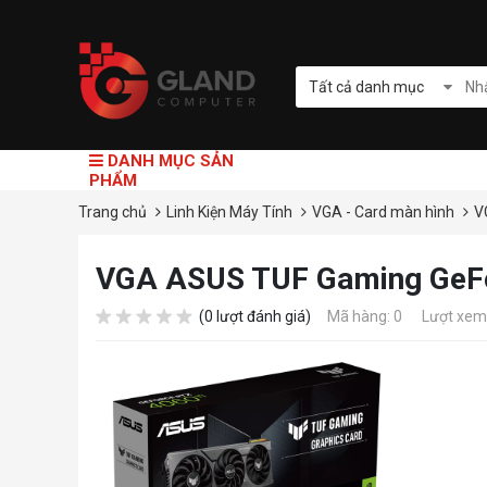
Tất cả danh mục
DANH MỤC SẢN
PHẨM
Trang chủ
Linh Kiện Máy Tính
VGA - Card màn hình
V
VGA ASUS TUF Gaming GeFo
(0 lượt đánh giá)
Mã hàng: 0
Lượt xem