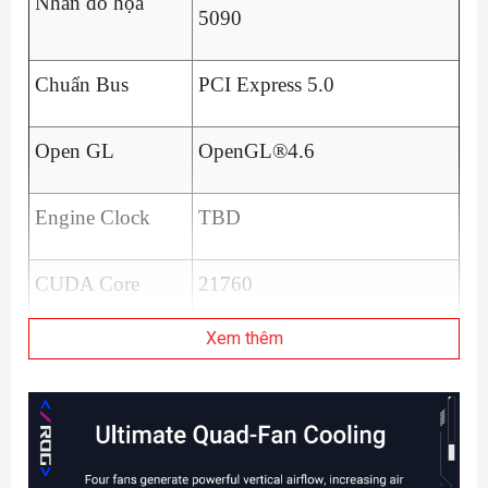
Nhân đồ họa
5090
Chuẩn Bus
PCI Express 5.0
Open GL
OpenGL®4.6
Engine Clock
TBD
CUDA Core
21760
Xem thêm
Memory Speed
28 Gbps
Bộ nhớ
32GB GDDR7
Độ phân giải
7680 x 4320