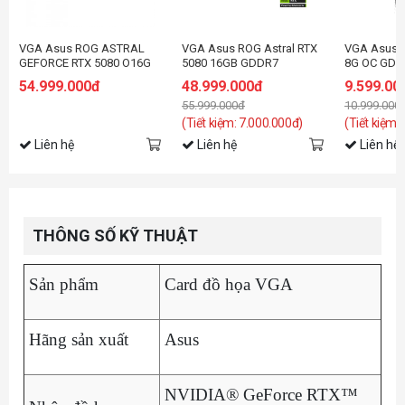
VGA Asus ROG ASTRAL
VGA Asus ROG Astral RTX
VGA Asus 
GEFORCE RTX 5080 O16G
5080 16GB GDDR7
8G OC GDD
Hatsune Miku Edition
RTX5060-O
54.999.000đ
48.999.000đ
9.599.00
55.999.000đ
10.999.000
(Tiết kiệm: 7.000.000đ)
(Tiết kiệm:
Liên hệ
Liên hệ
Liên hệ
THÔNG SỐ KỸ THUẬT
Sản phẩm
Card đồ họa VGA
Hãng sản xuất
Asus
NVIDIA® GeForce RTX™