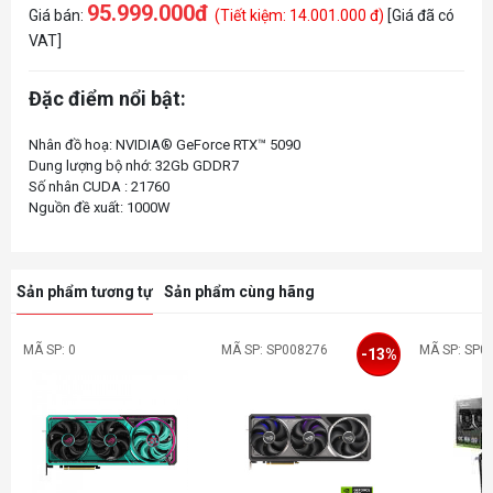
95.999.000đ
Giá bán:
(Tiết kiệm: 14.001.000 đ)
[Giá đã có
VAT]
Đặc điểm nổi bật:
Nhân đồ hoạ: NVIDIA® GeForce RTX™ 5090
Dung lượng bộ nhớ: 32Gb GDDR7
Số nhân CUDA : 21760
Sản phẩm tương tự
Sản phẩm cùng hãng
MÃ SP: 0
MÃ SP: SP008276
MÃ SP: SP0
-13%