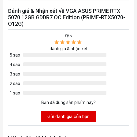
Bộ nhớ
12GB GDDR7
Đánh giá & Nhận xét về VGA ASUS PRIME RTX
5070 12GB GDDR7 OC Edition (PRIME-RTX5070-
Độ phân giải
7680 x 4320
O12G)
0
/5
Memory Clock
192-bit
đánh giá & nhận xét
5 sao
Yes x 1 (Native HDMI 2.1b)
Yes x 3 (Native DisplayPort
4 sao
Kết nối
2.1b)
3 sao
HDCP Support Yes (2.3)
2 sao
1 sao
304 x 126 x 50 mm
Bạn đã dùng sản phẩm này?
12 x 5 x 2 inch
Kích thước
Gửi đánh giá của bạn
304 x 126 x 50 mm
12 x 5 x 2 inch