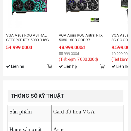
VGA Asus ROG ASTRAL
VGA Asus ROG Astral RTX
VGA Asus 
GEFORCE RTX 5080 O16G
5080 16GB GDDR7
8G OC GDD
Hatsune Miku Edition
RTX5060-O
54.999.000đ
48.999.000đ
9.599.00
55.999.000đ
10.999.000
(Tiết kiệm: 7.000.000đ)
(Tiết kiệm:
Liên hệ
Liên hệ
Liên hệ
THÔNG SỐ KỸ THUẬT
Sản phẩm
Card đồ họa VGA
Hãng sản xuất
Asus