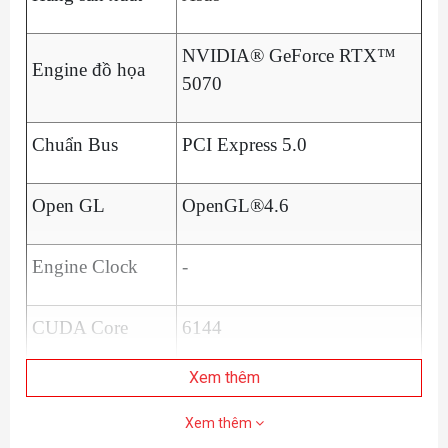
NVIDIA® GeForce RTX™
Engine đồ họa
5070
Chuẩn Bus
PCI Express 5.0
Open GL
OpenGL®4.6
Engine Clock
-
CUDA Core
6144
Xem thêm
Memory Speed
28 Gbps
Xem thêm