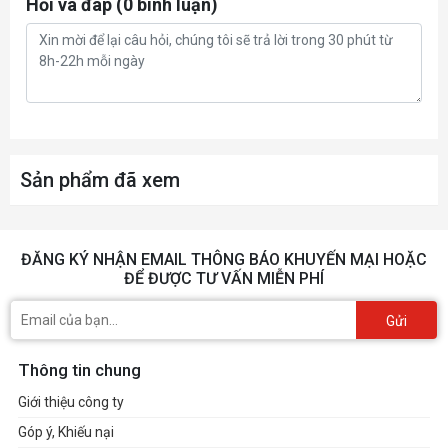
Hỏi và đáp (0 bình luận)
Slot
2.5 Slot
Power
1 x 16-pin
Connectors
Recommended
Sản phẩm đã xem
750W
PSU
ĐĂNG KÝ NHẬN EMAIL THÔNG BÁO KHUYẾN MẠI HOẶC
ĐỂ ĐƯỢC TƯ VẤN MIỄN PHÍ
Gửi
Thông tin chung
Giới thiệu công ty
Góp ý, Khiếu nại