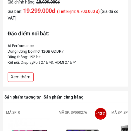
Giá chính hãng:
28.999.000đ
19.299.000đ
Giá bán:
(Tiết kiệm: 9.700.000 đ)
[Giá đã có
VAT]
Đặc điểm nổi bật:
AI Performance:
Dung lượng bộ nhớ: 12GB GDDR7
Băng thông: 192-bit
Kết nối: DisplayPort 2.1b *3, HDMI 2.1b *1
Xem thêm
Sản phẩm tương tự
Sản phẩm cùng hãng
MÃ SP: 0
MÃ SP: SP008276
MÃ SP: SP0
-13%