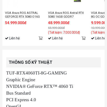
VGA Asus ROG ASTRAL
VGA Asus ROG Astral RTX
VGA Asus 
GEFORCE RTX 5080 O16G
5080 16GB GDDR7
8G OC GDD
Hatsune Miku Edition
RTX5060-O
54.999.000đ
48.999.000đ
9.599.00
55.999.000đ
10.999.000
(Tiết kiệm: 7.000.000đ)
(Tiết kiệm:
Liên hệ
Liên hệ
Liên hệ
THÔNG SỐ KỸ THUẬT
TUF-RTX4060TI-8G-GAMING
Graphic Engine
NVIDIA® GeForce RTX™ 4060 Ti
Bus Standard
PCI Express 4.0
OpenGL