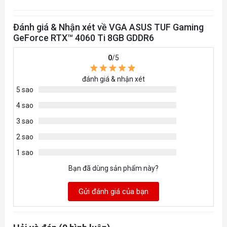
Yes x 3 (Native DisplayPort 1.4a)
Đánh giá & Nhận xét về VGA ASUS TUF Gaming
HDCP Support Yes (2.3)
GeForce RTX™ 4060 Ti 8GB GDDR6
Maximum Display Support
4
0
/5
NVlink/ Crossfire Support
đánh giá & nhận xét
No
5 sao
Accessories
4 sao
1 x Collection Card
3 sao
1 x Speedsetup Manual
2 sao
1 x Thank you Card
1 sao
1 x TUF Graphic card holder
1 x TUF Gaming Ceritificate
Bạn đã dùng sản phẩm này?
1 x TUF Velcro Hook & Loop
Gửi đánh giá của bạn
Software
ASUS GPU Tweak III & GeForce Game Ready
Driver & Studio Driver: please download all