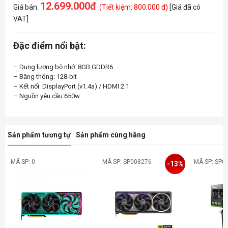
12.699.000đ
Giá bán:
(Tiết kiệm: 800.000 đ)
[Giá đã có
VAT]
Đặc điểm nổi bật:
– Dung lượng bộ nhớ: 8GB GDDR6
– Băng thông: 128-bit
– Kết nối: DisplayPort (v1.4a) / HDMI 2.1
Sản phẩm tương tự
Sản phẩm cùng hãng
MÃ SP: 0
MÃ SP: SP008276
MÃ SP: SP0
-13%