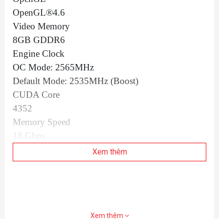
OpenGL®4.6
Video Memory
8GB GDDR6
Engine Clock
OC Mode: 2565MHz
Default Mode: 2535MHz (Boost)
CUDA Core
4352
Memory Speed
18 Gbps
Memory Interface
Xem thêm
128-bit
Resolution
Digital Max Resolution 7680 x 4320
Interface
Xem thêm
Yes x 1 (Native HDMI 2.1)