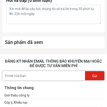
Hỏi và đáp (0 bình luận)
software from the support site.
Dimensions
300 x 139 x 62.4 mm
Recommended PSU
650W
Power Connectors
Sản phẩm đã xem
1 x 8-pin
Slot
3.12 slot
ĐĂNG KÝ NHẬN EMAIL THÔNG BÁO KHUYẾN MẠI HOẶC
ĐỂ ĐƯỢC TƯ VẤN MIỄN PHÍ
AURA SYNC
ARGB
Gửi
Thông tin chung
Giới thiệu công ty
Góp ý, Khiếu nại