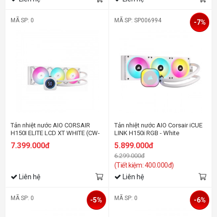
MÃ SP: 0
MÃ SP: SP006994
-7%
Tản nhiệt nước AIO CORSAIR
Tản nhiệt nước AIO Corsair iCUE
H150I ELITE LCD XT WHITE (CW-
LINK H150i RGB - White
9060077-WW)
7.399.000đ
5.899.000đ
6.299.000đ
(Tiết kiệm: 400.000đ)
Liên hệ
Liên hệ
MÃ SP: 0
MÃ SP: 0
-5%
-6%