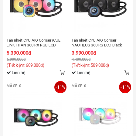
Tản nhiệt CPU AIO Corsair iCUE
Tản nhiệt CPU AIO Corsair
LINK TITAN 360 RX RGB LCD
NAUTILUS 360 RS LCD Black –
Black – CW-9061023-WW
CW-9061033-WW
5.390.000đ
3.990.000đ
5.999.000đ
4.499.000đ
(Tiết kiệm: 609.000đ)
(Tiết kiệm: 509.000đ)
Liên hệ
Liên hệ
MÃ SP: 0
MÃ SP: 0
-11%
-11%