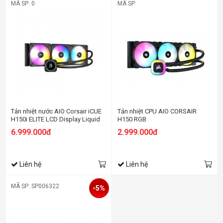
MÃ SP: 0
MÃ SP:
Tản nhiệt nước AIO Corsair iCUE
Tản nhiệt CPU AIO CORSAIR
H150i ELITE LCD Display Liquid
H150 RGB
CPU Cooler
6.999.000đ
2.999.000đ
Liên hệ
Liên hệ
MÃ SP: SP006322
-5%