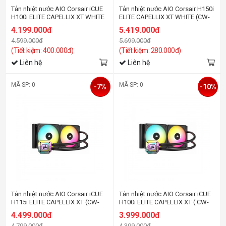
Tản nhiệt nước AIO Corsair iCUE
Tản nhiệt nước AIO Corsair H150i
H100i ELITE CAPELLIX XT WHITE
ELITE CAPELLIX XT WHITE (CW-
(CW-9060072-WW)
9060073-WW)
4.199.000đ
5.419.000đ
4.599.000đ
5.699.000đ
(Tiết kiệm: 400.000đ)
(Tiết kiệm: 280.000đ)
Liên hệ
Liên hệ
MÃ SP: 0
MÃ SP: 0
-7%
-10%
Tản nhiệt nước AIO Corsair iCUE
Tản nhiệt nước AIO Corsair iCUE
H115i ELITE CAPELLIX XT (CW-
H100i ELITE CAPELLIX XT ( CW-
9060069-WW)
9060068-WW)
4.499.000đ
3.999.000đ
4.799.000đ
4.399.000đ