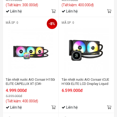
(Tiết kiệm: 300.000đ)
(Tiết kiệm: 400.000đ)
Liên hệ
Liên hệ
MÃ SP: 0
MÃ SP: 0
-8%
Tản nhiệt nước AIO Corsair H150i
Tản nhiệt nước AIO Corsair iCUE
ELITE CAPELLIX XT (CW-
H100i ELITE LCD Display Liquid
9060070-WW)
CPU Cooler
4.999.000đ
6.599.000đ
5.399.000đ
(Tiết kiệm: 400.000đ)
Liên hệ
Liên hệ