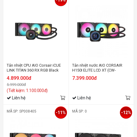
-19%
Tản nhiệt CPU AIO Corsair iCUE
Tản nhiệt nước AIO CORSAIR
LINK TITAN 360 RX RGB Black
H150I ELITE LCD XT (CW-
CW-9061018-WW
9060075-WW)
4.899.000đ
7.399.000đ
5.999.000đ
(Tiết kiệm: 1.100.000đ)
Liên hệ
Liên hệ
MÃ SP: SP008405
MÃ SP: 0
-11%
-12%