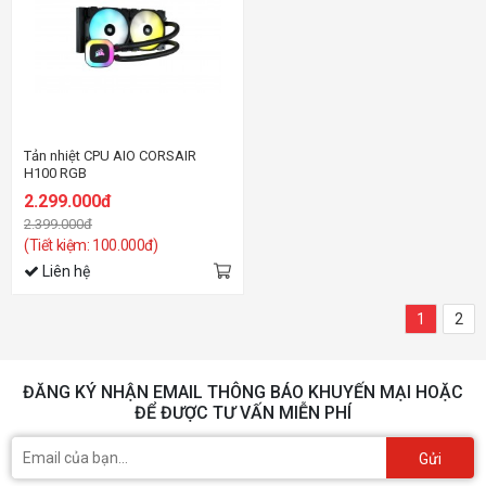
Tản nhiệt CPU AIO CORSAIR
H100 RGB
2.299.000đ
2.399.000đ
(Tiết kiệm: 100.000đ)
Liên hệ
1
2
ĐĂNG KÝ NHẬN EMAIL THÔNG BÁO KHUYẾN MẠI HOẶC
ĐỂ ĐƯỢC TƯ VẤN MIỄN PHÍ
Gửi