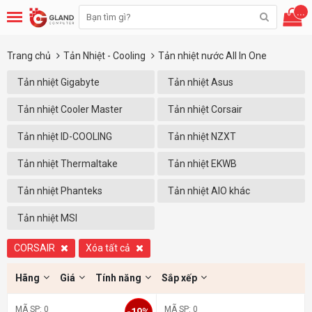
...
Trang chủ
Tản Nhiệt - Cooling
Tản nhiệt nước All In One
Tản nhiệt Gigabyte
Tản nhiệt Asus
Tản nhiệt Cooler Master
Tản nhiệt Corsair
Tản nhiệt ID-COOLING
Tản nhiệt NZXT
Tản nhiệt Thermaltake
Tản nhiệt EKWB
Tản nhiệt Phanteks
Tản nhiệt AIO khác
Tản nhiệt MSI
CORSAIR
Xóa tất cả
Hãng
Giá
Tính năng
Sắp xếp
MÃ SP: 0
MÃ SP: 0