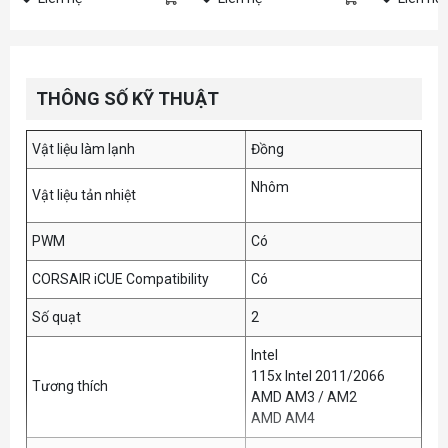
THÔNG SỐ KỸ THUẬT
Vật liệu làm lạnh
Đồng
Nhôm
Vật liệu tản nhiệt
PWM
Có
CORSAIR iCUE Compatibility
Có
Số quạt
2
Intel
115x Intel 2011/2066
Tương thích
AMD AM3 / AM2
AMD AM4