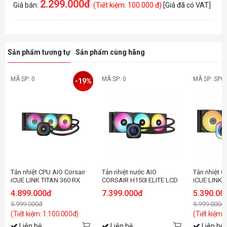
2.299.000đ
Giá bán:
(Tiết kiệm: 100.000 đ)
[Giá đã có VAT]
Sản phẩm tương tự
Sản phẩm cùng hãng
MÃ SP: 0
MÃ SP: 0
MÃ SP: SP0
-19%
Tản nhiệt CPU AIO Corsair
Tản nhiệt nước AIO
Tản nhiệt C
iCUE LINK TITAN 360 RX
CORSAIR H150I ELITE LCD
iCUE LINK 
RGB Black CW-9061018-
XT (CW-9060075-WW)
RGB LCD Bl
4.899.000đ
7.399.000đ
5.390.00
WW
9061023-
5.999.000đ
5.999.000đ
(Tiết kiệm: 1.100.000đ)
(Tiết kiệm:
Liên hệ
Liên hệ
Liên hệ