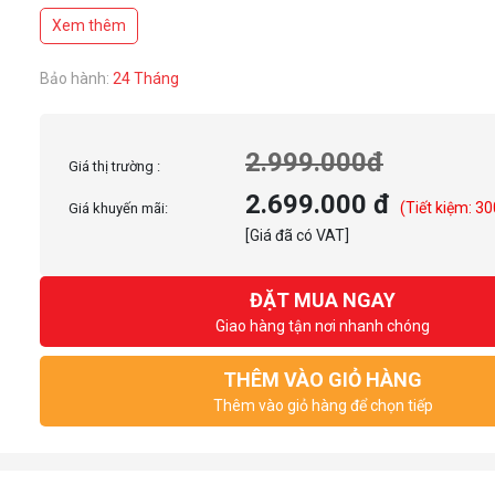
Vòng bi quạt: Mái vòm từ tính
Xem thêm
Tốc độ quạt tối đa: 0 - 2.100 vòng/phút ±10%
Bảo hành:
24 Tháng
2.999.000đ
Giá thị trường :
2.699.000 đ
(Tiết kiệm: 30
Giá khuyến mãi:
[Giá đã có VAT]
ĐẶT MUA NGAY
Giao hàng tận nơi nhanh chóng
THÊM VÀO GIỎ HÀNG
Thêm vào giỏ hàng để chọn tiếp