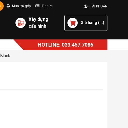
p
Mua trả góp
Tin tức
TÀI KHOẢN
Xây dựng
Giỏ hàng (
...
)
cấu hình
HOTLINE: 033.457.7086
 Black