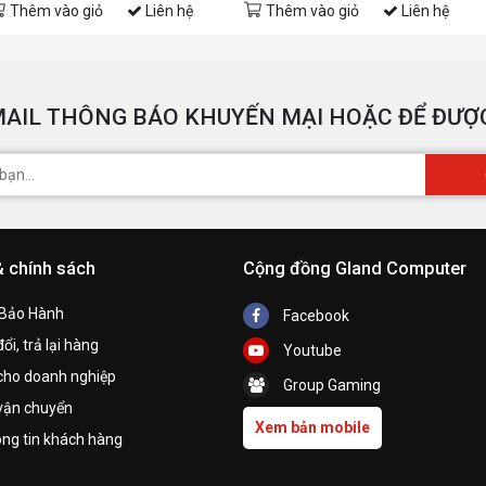
Thêm vào giỏ
Liên hệ
Thêm vào giỏ
Liên hệ
AIL THÔNG BÁO KHUYẾN MẠI HOẶC ĐỂ ĐƯỢC
& chính sách
Cộng đồng Gland Computer
 Bảo Hành
Facebook
ổi, trả lại hàng
Youtube
cho doanh nghiệp
Group Gaming
vận chuyển
Xem bản mobile
ng tin khách hàng