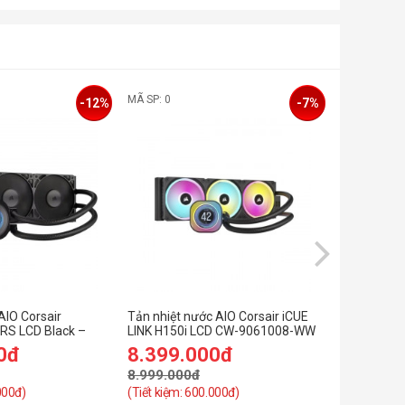
MÃ SP: 0
MÃ SP: 0
-12%
-7%
AIO Corsair
Tản nhiệt nước AIO Corsair iCUE
Tản nhiệt 
RS LCD Black –
LINK H150i LCD CW-9061008-WW
NAUTILUS 
WW
0đ
8.399.000đ
2.699.
8.999.000đ
2.999.00
000đ)
(Tiết kiệm: 600.000đ)
(Tiết kiệm: 