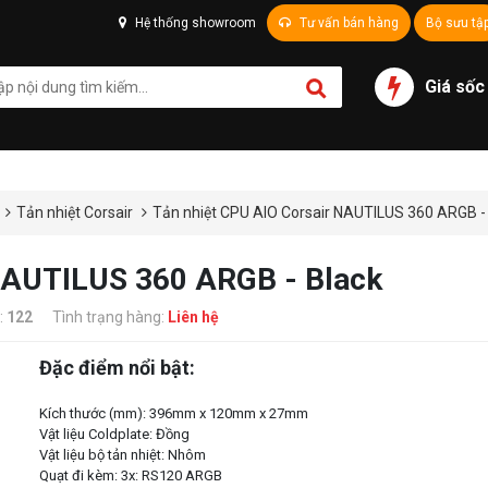
Hệ thống showroom
Tư vấn bán hàng
Bộ sưu tậ
Giá sốc
Tản nhiệt Corsair
Tản nhiệt CPU AIO Corsair NAUTILUS 360 ARGB -
 NAUTILUS 360 ARGB - Black
:
122
Tình trạng hàng:
Liên hệ
Đặc điểm nổi bật:
Kích thước (mm): 396mm x 120mm x 27mm
Vật liệu Coldplate: Đồng
Vật liệu bộ tản nhiệt: Nhôm
Quạt đi kèm: 3x: RS120 ARGB