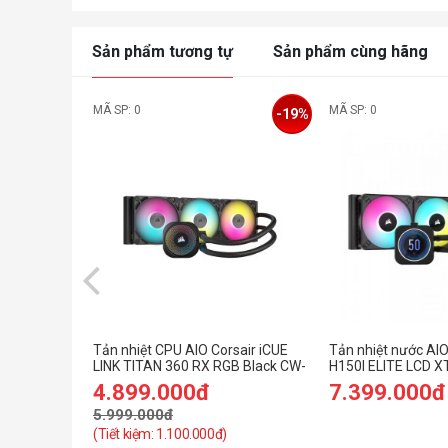
Sản phẩm tương tự
Sản phẩm cùng hãng
MÃ SP: 0
MÃ SP: 0
-19%
Tản nhiệt CPU AIO Corsair iCUE
Tản nhiệt nước AI
LINK TITAN 360 RX RGB Black CW-
H150I ELITE LCD X
9061018-WW
9060075-WW)
4.899.000đ
7.399.000đ
5.999.000đ
(Tiết kiệm: 1.100.000đ)