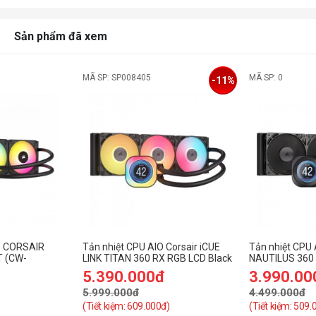
Sản phẩm đã xem
MÃ SP: SP008405
MÃ SP: 0
-11%
O CORSAIR
Tản nhiệt CPU AIO Corsair iCUE
Tản nhiệt CPU 
T (CW-
LINK TITAN 360 RX RGB LCD Black
NAUTILUS 360 
– CW-9061023-WW
CW-9061033-
5.390.000đ
3.990.00
5.999.000đ
4.499.000đ
(Tiết kiệm: 609.000đ)
(Tiết kiệm: 509.