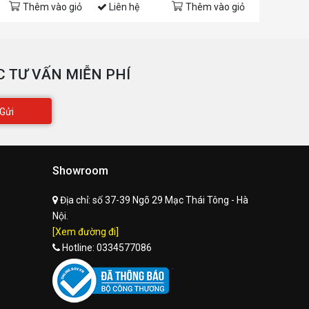
Thêm vào giỏ
Liên hệ
Thêm vào giỏ
Liên hệ
 TƯ VẤN MIỄN PHÍ
Gửi
Showroom
Địa chỉ:
số 37-39 Ngõ 29 Mạc Thái Tông - Hà
Nội.
[Xem đường đi]
Hotline:
0334577086