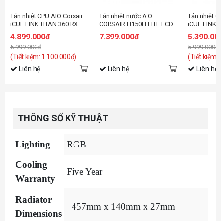
Tản nhiệt CPU AIO Corsair
Tản nhiệt nước AIO
Tản nhiệt C
iCUE LINK TITAN 360 RX
CORSAIR H150I ELITE LCD
iCUE LINK 
RGB Black CW-9061018-
XT (CW-9060075-WW)
RGB LCD Bl
4.899.000đ
7.399.000đ
5.390.00
WW
9061023-
5.999.000đ
5.999.000đ
(Tiết kiệm: 1.100.000đ)
(Tiết kiệm:
Liên hệ
Liên hệ
Liên hệ
THÔNG SỐ KỸ THUẬT
Lighting
RGB
Cooling
Five Year
Warranty
Radiator
457mm x 140mm x 27mm
Dimensions