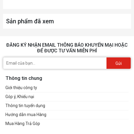
Material
Rubber
Fan
Sản phẩm đã xem
Control
Digital
Method
ĐĂNG KÝ NHẬN EMAIL THÔNG BÁO KHUYẾN MẠI HOẶC
AMD
ĐỂ ĐƯỢC TƯ VẤN MIỄN PHÍ
Processors
Ryzen
Supported
Gửi
Intel
Core i9, i7, i5, i3, Pentium,
Thông tin chung
Processors
Celeron
Giới thiệu công ty
Supported
Góp ý, Khiếu nại
PWM
No
Thông tin tuyển dụng
Hướng dẫn mua Hàng
Weight
3.023
Mua Hàng Trả Góp