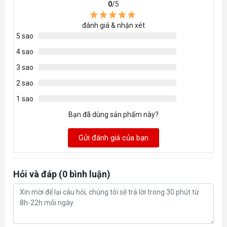
Fan
0
/5
12.1 - 82.5 CFM
Airflow
đánh giá & nhận xét
Fan Static
5 sao
0.19 - 3.5mm-H2O
Pressure
4 sao
3 sao
Radiator
420mm
2 sao
Size
1 sao
iCUE
Yes
Bạn đã dùng sản phẩm này?
Software
Gửi đánh giá của bạn
Tubing
450mm
Length
Hỏi và đáp (0 bình luận)
Coldplate
56 x 56mm
Dimensions
Tubing
Black Sleeved Low-Permeation