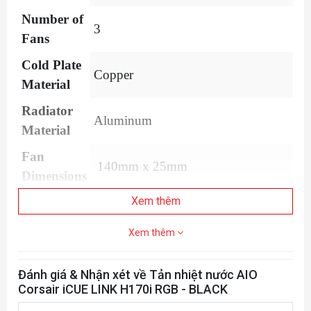
Number of
3
Fans
Cold Plate
Copper
Material
Radiator
Aluminum
Material
Fan
140mm x 25mm
Dimensions
Xem thêm
Cooling
Intel 1700, Intel 1200, Intel 1150,
Socket
Intel 1151, Intel 1155, Intel 1156,
Xem thêm
Support
AMD AM5, AMD AM4
Đánh giá & Nhận xét về Tản nhiệt nước AIO
Fan Speed
400 - 2000RPM ±10%
Corsair iCUE LINK H170i RGB - BLACK