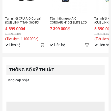
Tản nhiệt CPU AIO Corsair
Tản nhiệt nước AIO
Tản nhiệt C
iCUE LINK TITAN 360 RX
CORSAIR H150I ELITE LCD
iCUE LINK 
RGB Black CW-9061018-
XT (CW-9060075-WW)
RGB LCD Bl
4.899.000đ
7.399.000đ
5.390.00
WW
9061023-
5.999.000đ
5.999.000đ
(Tiết kiệm: 1.100.000đ)
(Tiết kiệm:
Liên hệ
Liên hệ
Liên hệ
THÔNG SỐ KỸ THUẬT
Đang cập nhật...