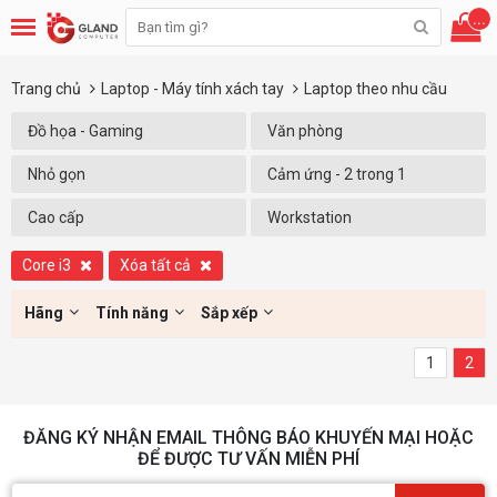
...
Trang chủ
Laptop - Máy tính xách tay
Laptop theo nhu cầu
Đồ họa - Gaming
Văn phòng
Nhỏ gọn
Cảm ứng - 2 trong 1
Cao cấp
Workstation
Core i3
Xóa tất cả
Hãng
Tính năng
Sắp xếp
1
2
ĐĂNG KÝ NHẬN EMAIL THÔNG BÁO KHUYẾN MẠI HOẶC
ĐỂ ĐƯỢC TƯ VẤN MIỄN PHÍ