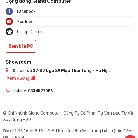
Cộng đồng Gland Computer
Facebook
Youtube
Group Gaming
Xem bản PC
Showroom
Địa chỉ:
số 37-39 Ngõ 29 Mạc Thái Tông - Hà Nội.
[Xem đường đi]
Hotline:
0334577086
© Chi Nhánh Gland Computer - Công Ty Cổ Phần Tư Vấn Đầu Tư Và
Xây Dựng HVD
Địa chỉ: Số 16 Ngõ 16 - Phố Thái Hà - Phường Trung Liệt - Quận Đống
Đa - Hà Nội