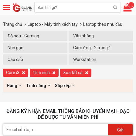
...
Trang chủ
Laptop - Máy tính xách tay
Laptop theo nhu cầu
Đồ họa - Gaming
Văn phòng
Nhỏ gọn
Cảm ứng - 2 trong 1
Cao cấp
Workstation
Core i3
15.6 inch
Xóa tất cả
Hãng
Tính năng
Sắp xếp
ĐĂNG KÝ NHẬN EMAIL THÔNG BÁO KHUYẾN MẠI HOẶC
ĐỂ ĐƯỢC TƯ VẤN MIỄN PHÍ
Gửi