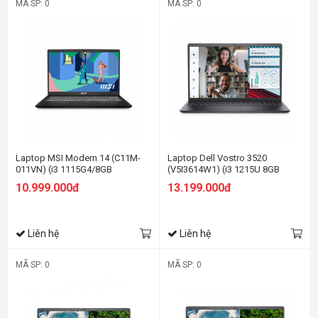
MÃ SP: 0
MÃ SP: 0
Laptop MSI Modern 14 (C11M-
Laptop Dell Vostro 3520
011VN) (i3 1115G4/8GB
(V5I3614W1) (i3 1215U 8GB
RAM/512GB SSD/14.0 inch
RAM/256GB SSD/15.6 inch
10.999.000đ
13.199.000đ
FHD/Win11/Đen)
FHD/Win11/OfficeHS21/Xám)
Liên hệ
Liên hệ
MÃ SP: 0
MÃ SP: 0