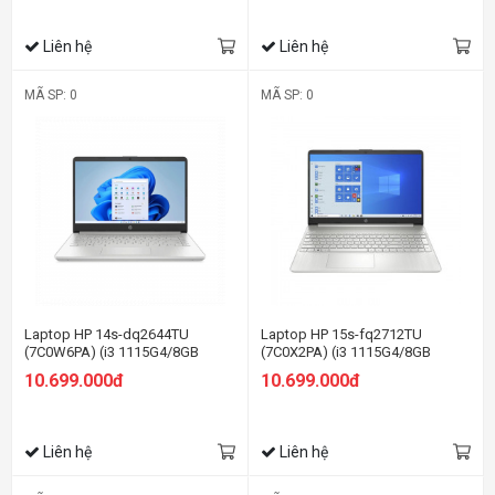
Liên hệ
Liên hệ
MÃ SP: 0
MÃ SP: 0
Laptop HP 14s-dq2644TU
Laptop HP 15s-fq2712TU
(7C0W6PA) (i3 1115G4/8GB
(7C0X2PA) (i3 1115G4/8GB
RAM/256GB SSD/14
RAM/256GB SSD/15.6
10.699.000đ
10.699.000đ
FHD/Win11/Bạc)
HD/Win11/Bạc)
Liên hệ
Liên hệ