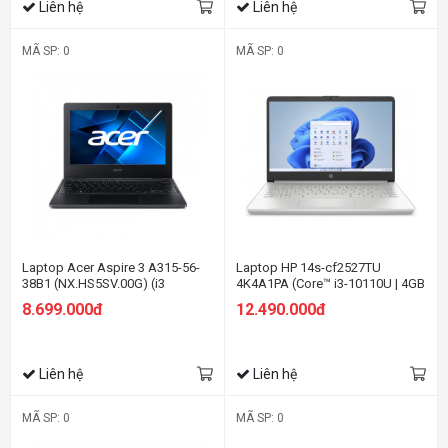
Liên hệ
Liên hệ
MÃ SP: 0
MÃ SP: 0
Laptop Acer Aspire 3 A315-56-
Laptop HP 14s-cf2527TU
38B1 (NX.HS5SV.00G) (i3
4K4A1PA (Core™ i3-10110U | 4GB
1005G1/4GB RAM/256GB
| 256GB | Intel UHD Graphics |
8.699.000đ
12.490.000đ
SSD/15.6 inch FHD/Win 11/Đen)
14inch HD | Win 10 | Bạc)
Liên hệ
Liên hệ
MÃ SP: 0
MÃ SP: 0