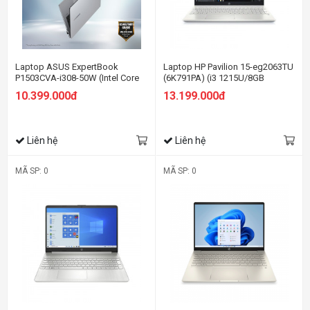
Laptop ASUS ExpertBook
Laptop HP Pavilion 15-eg2063TU
P1503CVA-i308-50W (Intel Core
(6K791PA) (i3 1215U/8GB
i3-1315U | Intel UHD | 15.6 inch
RAM/256GB SSD/15.6
10.399.000đ
13.199.000đ
FHD | 8GB | 512GB | Win 11 |
FHD/Win11/Bạc)
Xám)
Liên hệ
Liên hệ
MÃ SP: 0
MÃ SP: 0