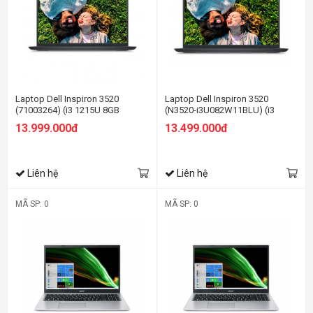
Laptop Dell Inspiron 3520
Laptop Dell Inspiron 3520
(71003264) (i3 1215U 8GB
(N3520-i3U082W11BLU) (i3
RAM/512GB SSD/15.6 inch
1215U 8GB RAM/256GB
13.999.000đ
13.499.000đ
FHD/Win11/OfficeHS21/Đen)
SSD/15.6 inch
FHD/Win11/OfficeHS21/Đen)
Liên hệ
Liên hệ
MÃ SP: 0
MÃ SP: 0