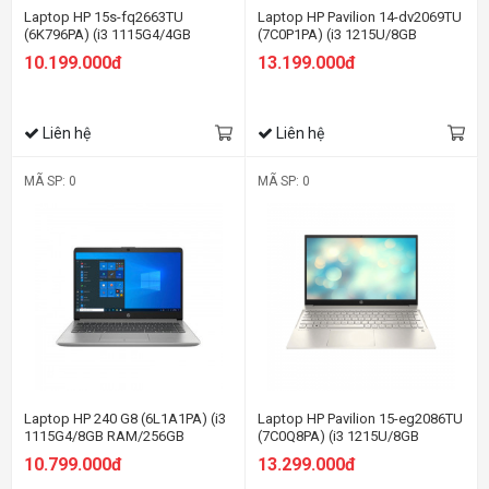
Laptop HP 15s-fq2663TU
Laptop HP Pavilion 14-dv2069TU
(6K796PA) (i3 1115G4/4GB
(7C0P1PA) (i3 1215U/8GB
RAM/256GB SSD/15.6
RAM/256GB SSD/14
10.199.000đ
13.199.000đ
HD/Win11/Bạc)
FHD/Win11/Vàng)
Liên hệ
Liên hệ
MÃ SP: 0
MÃ SP: 0
Laptop HP 240 G8 (6L1A1PA) (i3
Laptop HP Pavilion 15-eg2086TU
1115G4/8GB RAM/256GB
(7C0Q8PA) (i3 1215U/8GB
SSD/14 FHD/Win11/Bạc)
RAM/256GB SSD/15.6
10.799.000đ
13.299.000đ
FHD/Win11/Vàng)