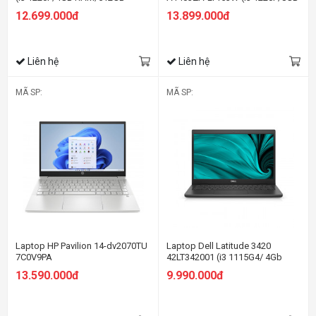
SSD/14 FHD/Win11/Xanh)
RAM/512GB SSD/14
12.699.000đ
13.899.000đ
UWXGA/Win11/Xanh)
Liên hệ
Liên hệ
MÃ SP:
MÃ SP:
Laptop HP Pavilion 14-dv2070TU
Laptop Dell Latitude 3420
7C0V9PA
42LT342001 (i3 1115G4/ 4Gb
Ram/ SSD 256Gb / 14.0"
13.590.000đ
9.990.000đ
HD/VGA ON/ DOS/Black)