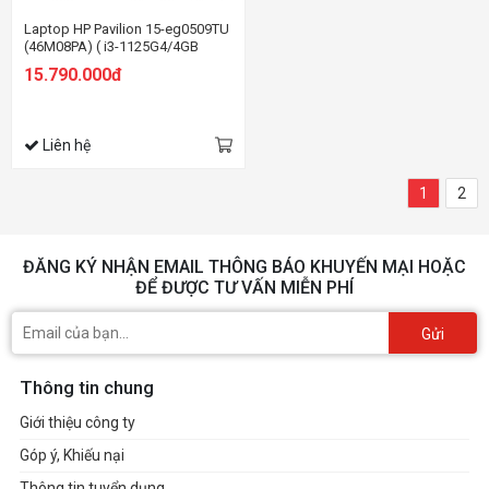
Laptop HP Pavilion 15-eg0509TU
(46M08PA) ( i3-1125G4/4GB
RAM/512GB SSD/15.6
15.790.000đ
FHD/Win11/Vàng)
Liên hệ
1
2
ĐĂNG KÝ NHẬN EMAIL THÔNG BÁO KHUYẾN MẠI HOẶC
ĐỂ ĐƯỢC TƯ VẤN MIỄN PHÍ
Gửi
Thông tin chung
Giới thiệu công ty
Góp ý, Khiếu nại
Thông tin tuyển dụng