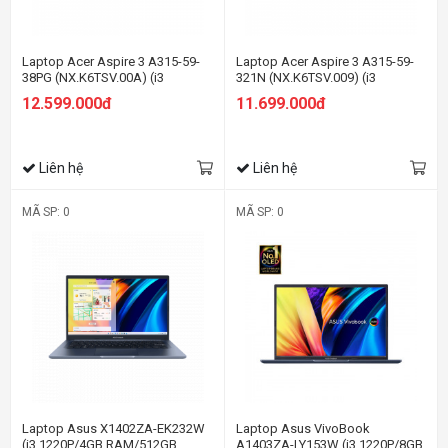
Laptop Acer Aspire 3 A315-59-
Laptop Acer Aspire 3 A315-59-
38PG (NX.K6TSV.00A) (i3
321N (NX.K6TSV.009) (i3
1215U/8GB RAM/512GB
1215U/8GB RAM/256GB
12.599.000đ
11.699.000đ
SSD/15.6 inch FHD/Win 11/Bạc)
SSD/15.6 inch FHD/Win 11/Bạc)
Liên hệ
Liên hệ
MÃ SP: 0
MÃ SP: 0
Laptop Asus X1402ZA-EK232W
Laptop Asus VivoBook
(i3 1220P/4GB RAM/512GB
A1403ZA-LY153W (i3 1220P/8GB