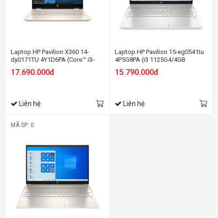
Laptop HP Pavilion X360 14-
Laptop HP Pavilion 15-eg0541tu
dy0171TU 4Y1D6PA (Core™ i3-
4P5G8PA (i3 1125G4/4GB
1125G4 | 4GB | 512GB | Intel UHD
RAM/512GB SSD/15.6" FHD/Win
17.690.000đ
15.790.000đ
| 14 inch FHD | Win 10 | Vàng)
11/Bạc)
Liên hệ
Liên hệ
MÃ SP: 0