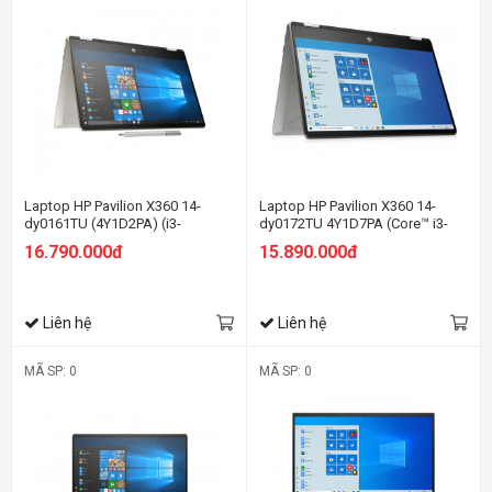
Laptop HP Pavilion X360 14-
Laptop HP Pavilion X360 14-
dy0161TU (4Y1D2PA) (i3-
dy0172TU 4Y1D7PA (Core™ i3-
1125G4/4GB RAM/512GB
1125G4 | 4GB | 256GB | Intel UHD
16.790.000đ
15.890.000đ
SSD/14 FHD Cảm
Graphics | 14inch FHD | Cảm ứng
ứng/Win11/Bạc)
| Win 10 | Bạc)
Liên hệ
Liên hệ
MÃ SP: 0
MÃ SP: 0