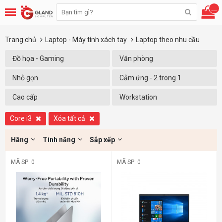
...
Trang chủ
Laptop - Máy tính xách tay
Laptop theo nhu cầu
Đồ họa - Gaming
Văn phòng
Nhỏ gọn
Cảm ứng - 2 trong 1
Cao cấp
Workstation
Core i3
Xóa tất cả
Hãng
Tính năng
Sắp xếp
MÃ SP: 0
MÃ SP: 0