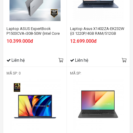
Laptop ASUS ExpertBook
Laptop Asus X1402ZA-EK232W
P1503CVA-i308-50W (Intel Core
(i3 1220P/4GB RAM/512GB
i3-1315U | Intel UHD | 15.6 inch
SSD/14 FHD/Win11/Xanh)
10.399.000đ
12.699.000đ
FHD | 8GB | 512GB | Win 11 |
Xám)
Liên hệ
Liên hệ
MÃ SP: 0
MÃ SP: