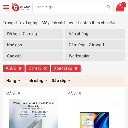
...
Trang chủ
Laptop - Máy tính xách tay
Laptop theo nhu cầu
Đồ họa - Gaming
Văn phòng
Nhỏ gọn
Cảm ứng - 2 trong 1
Cao cấp
Workstation
ASUS
Core i3
Xóa tất cả
Hãng
Tính năng
Sắp xếp
MÃ SP: 0
MÃ SP: 0