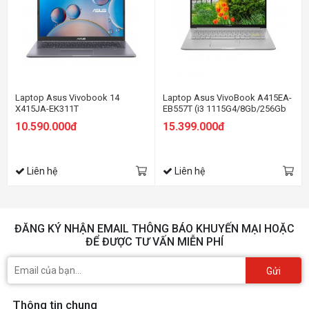
Laptop Asus Vivobook 14
Laptop Asus VivoBook A415EA-
X415JA-EK311T
EB557T (i3 1115G4/8Gb/256Gb
SSD/14 FHD/Win 10/Bạc)
10.590.000đ
15.399.000đ
Liên hệ
Liên hệ
ĐĂNG KÝ NHẬN EMAIL THÔNG BÁO KHUYẾN MẠI HOẶC
ĐỂ ĐƯỢC TƯ VẤN MIỄN PHÍ
Gửi
Thông tin chung