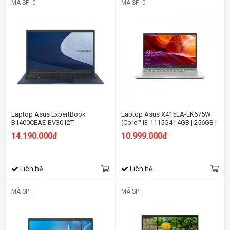
MÃ SP: 0
MÃ SP: 0
Laptop Asus ExpertBook
Laptop Asus X415EA-EK675W
B1400CEAE-BV3012T
(Core™ i3-1115G4 | 4GB | 256GB |
Intel® UHD | 14.0-inch FHD | Win
14.190.000đ
10.999.000đ
11 | Bạc)
Liên hệ
Liên hệ
MÃ SP:
MÃ SP: