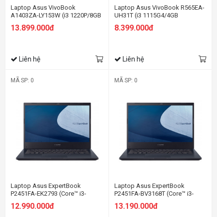
Laptop Asus VivoBook
Laptop Asus VivoBook R565EA-
A1403ZA-LY153W (i3 1220P/8GB
UH31T (i3 1115G4/4GB
RAM/512GB SSD/14
RAM/128GB SSD/15.6 FHD/Win
13.899.000đ
8.399.000đ
UWXGA/Win11/Xanh)
10/Xám)
Liên hệ
Liên hệ
MÃ SP: 0
MÃ SP: 0
Laptop Asus ExpertBook
Laptop Asus ExpertBook
P2451FA-EK2793 (Core™ i3-
P2451FA-BV3168T (Core™ i3-
10110U | 4GB | 512GB | Intel UHD
10110U | 8GB | 256GB | Intel UHD
12.990.000đ
13.190.000đ
| 14.0 inch FHD | Free Dos)
| 14.0 inch HD | Win 10 | Đen)