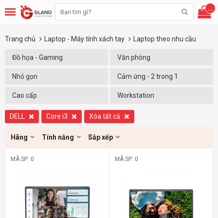
...
Trang chủ
Laptop - Máy tính xách tay
Laptop theo nhu cầu
Đồ họa - Gaming
Văn phòng
Nhỏ gọn
Cảm ứng - 2 trong 1
Cao cấp
Workstation
DELL
Core i3
Xóa tất cả
Hãng
Tính năng
Sắp xếp
MÃ SP: 0
MÃ SP: 0