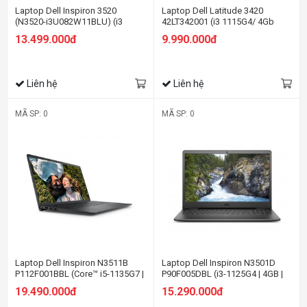
Laptop Dell Inspiron 3520
Laptop Dell Latitude 3420
(N3520-i3U082W11BLU) (i3
42LT342001 (i3 1115G4/ 4Gb
1215U 8GB RAM/256GB
Ram/ SSD 256Gb / 14.0"
13.499.000đ
9.990.000đ
SSD/15.6 inch
HD/VGA ON/ DOS/Black)
FHD/Win11/OfficeHS21/Đen)
Liên hệ
Liên hệ
MÃ SP: 0
MÃ SP: 0
Laptop Dell Inspiron N3511B
Laptop Dell Inspiron N3501D
P112F001BBL (Core™ i5-1135G7 |
P90F005DBL (i3-1125G4 | 4GB |
4GB | 512GB | Intel UHD | 15.6-
256GB | Intel UHD | 15.6-inch FHD
19.490.000đ
15.290.000đ
inch FHD | Win 10 | Office | Đen)
| Win 10 | Đen)