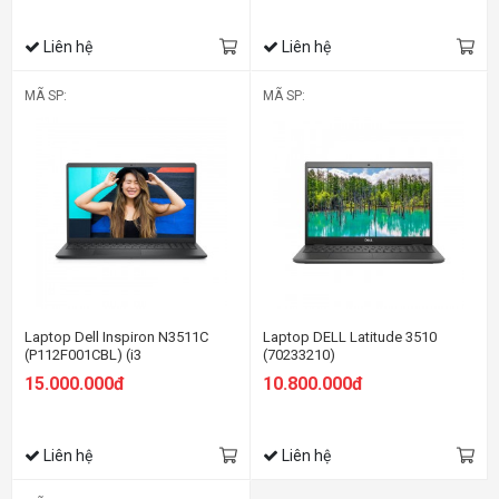
Liên hệ
Liên hệ
MÃ SP:
MÃ SP:
Laptop Dell Inspiron N3511C
Laptop DELL Latitude 3510
(P112F001CBL) (i3
(70233210)
1115G4/4GBRAM/256GB
15.000.000đ
10.800.000đ
SSD/15.6 inch
FHD/Win11+OfficeHS21/Đen)
Liên hệ
Liên hệ