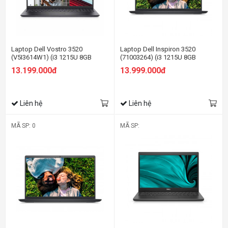
Laptop Dell Vostro 3520
Laptop Dell Inspiron 3520
(V5I3614W1) (i3 1215U 8GB
(71003264) (i3 1215U 8GB
RAM/256GB SSD/15.6 inch
RAM/512GB SSD/15.6 inch
13.199.000đ
13.999.000đ
FHD/Win11/OfficeHS21/Xám)
FHD/Win11/OfficeHS21/Đen)
Liên hệ
Liên hệ
MÃ SP: 0
MÃ SP: