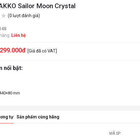
 AKKO Sailor Moon Crystal
(0 lượt đánh giá)
148
 hàng:
Liên hệ
.299.000đ
[Giá đã có VAT]
 nổi bật:
ơng tự
Sản phẩm cùng hãng
MÃ SP: 0
MÃ SP: