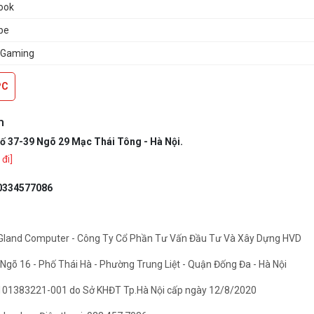
ook
be
 Gaming
PC
m
ố 37-39 Ngõ 29 Mạc Thái Tông - Hà Nội.
đi]
0334577086
Gland Computer - Công Ty Cổ Phần Tư Vấn Đầu Tư Và Xây Dựng HVD
6 Ngõ 16 - Phố Thái Hà - Phường Trung Liệt - Quận Đống Đa - Hà Nội
01383221-001 do Sở KHĐT Tp.Hà Nội cấp ngày 12/8/2020