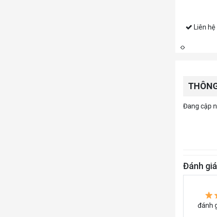
ên hệ
THÔNG
Đang cập nh
Đánh giá
đánh g