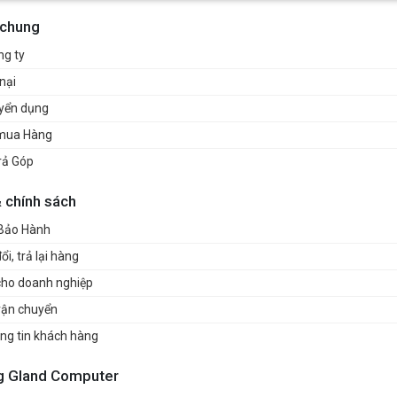
 chung
ng ty
nại
uyển dụng
mua Hàng
rả Góp
& chính sách
 Bảo Hành
i, trả lại hàng
cho doanh nghiệp
vận chuyển
ng tin khách hàng
g Gland Computer