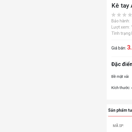
Kê tay
Bảo hành:
Lượt xem:
Tình trạng
3
Giá bán:
Đặc điểm
Bề mặt vải
Sản phẩm tư
:
MÃ SP: