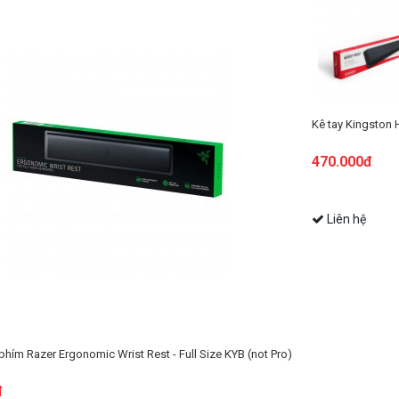
gston HyperX
đ
Kê tay AKKO World Tour Tokyo – 87 TKL
Kê tay AKKO World
299.000đ
349.000đ
Liên hệ
Liên hệ