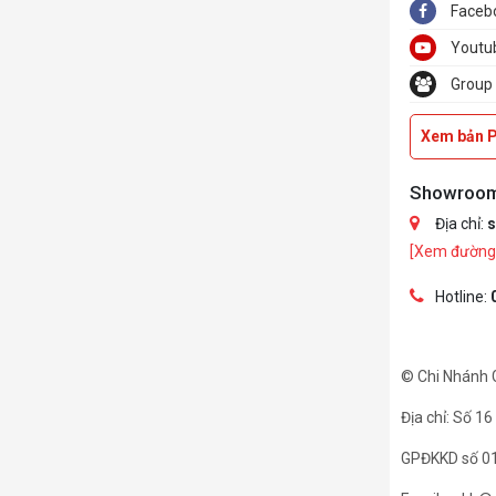
Faceb
Youtu
Group
Xem bản 
Showroo
Địa chỉ:
s
[Xem đường 
Hotline:
© Chi Nhánh 
Địa chỉ: Số 1
GPĐKKD số 01