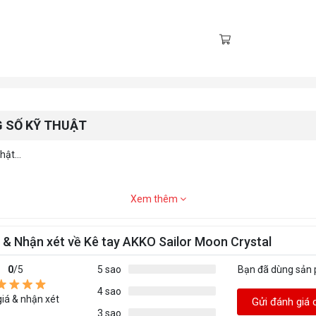
 SỐ KỸ THUẬT
ật...
Xem thêm
 & Nhận xét về Kê tay AKKO Sailor Moon Crystal
0
/5
5 sao
Bạn đã dùng sản
4 sao
iá & nhận xét
Gửi đánh giá 
3 sao