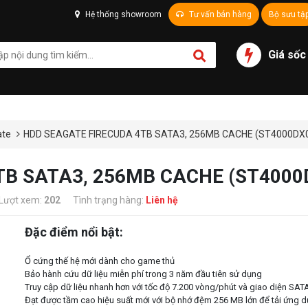
Hệ thống showroom
Tư vấn bán hàng
Bộ sưu tậ
Giá sốc
ate
HDD SEAGATE FIRECUDA 4TB SATA3, 256MB CACHE (ST4000DX
TB SATA3, 256MB CACHE (ST4000
Lượt xem:
202
Tình trạng hàng:
Liên hệ
Đặc điểm nổi bật:
Ổ cứng thế hệ mới dành cho game thủ
Bảo hành cứu dữ liệu miễn phí trong 3 năm đầu tiên sử dụng
Truy cập dữ liệu nhanh hơn với tốc độ 7.200 vòng/phút và giao diện SAT
Đạt được tầm cao hiệu suất mới với bộ nhớ đệm 256 MB lớn để tải ứng 