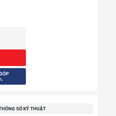
 GÓP
0%
THÔNG SỐ KỸ THUẬT