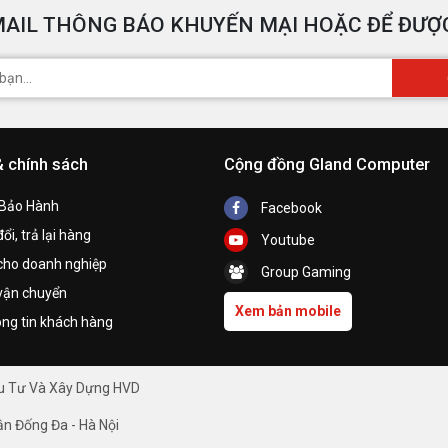
AIL THÔNG BÁO KHUYẾN MẠI HOẶC ĐỂ ĐƯỢC
& chính sách
Cộng đồng Gland Computer
 Bảo Hành
Facebook
ổi, trả lại hàng
Youtube
cho doanh nghiệp
Group Gaming
vận chuyển
Xem bản mobile
ng tin khách hàng
ầu Tư Và Xây Dựng HVD
ận Đống Đa - Hà Nội