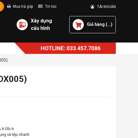
p
Mua trả góp
Tin tức
TÀI KHOẢN
Xây dựng
Giỏ hàng (
...
)
cấu hình
HOTLINE: 033.457.7086
005)
DX005)
A 6 Gb/s
dụng và tệp nhanh