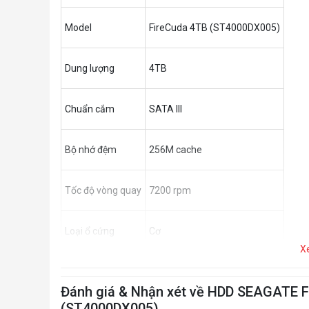
Model
FireCuda 4TB (ST4000DX005)
Dung lượng
4TB
Chuẩn cắm
SATA III
Bộ nhớ đệm
256M cache
Tốc độ vòng quay
7200 rpm
Loại ổ cứng
Cơ
X
Kích thước
3.5''
Đánh giá & Nhận xét về HDD SEAGATE
(ST4000DX005)