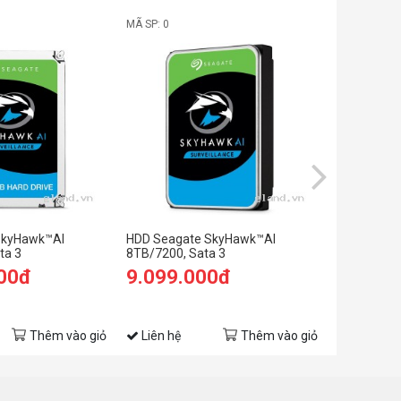
MÃ SP: 0
MÃ SP: 0
SkyHawk™AI
HDD Seagate SkyHawk™AI
HDD Seaga
ta 3
8TB/7200, Sata 3
ST1000VX
64MB cach
00đ
9.099.000đ
2.499.
Thêm vào giỏ
Liên hệ
Thêm vào giỏ
Liên hệ