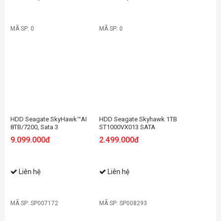
MÃ SP: 0
MÃ SP: 0
HDD Seagate SkyHawk™AI
HDD Seagate Skyhawk 1TB
8TB/7200, Sata 3
ST1000VX013 SATA
5900RPM 64MB cache
9.099.000đ
2.499.000đ
Liên hệ
Liên hệ
MÃ SP: SP007172
MÃ SP: SP008293
-17%
-34%