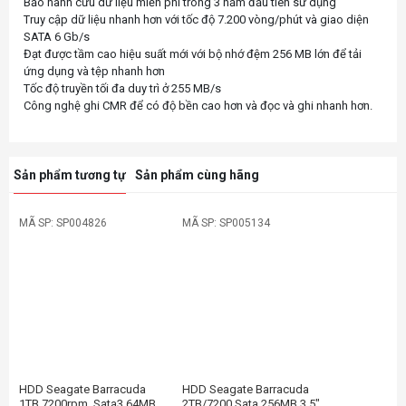
Bảo hành cứu dữ liệu miễn phí trong 3 năm đầu tiên sử dụng
Truy cập dữ liệu nhanh hơn với tốc độ 7.200 vòng/phút và giao diện
SATA 6 Gb/s
Đạt được tầm cao hiệu suất mới với bộ nhớ đệm 256 MB lớn để tải
ứng dụng và tệp nhanh hơn
Tốc độ truyền tối đa duy trì ở 255 MB/s
Sản phẩm tương tự
Sản phẩm cùng hãng
MÃ SP: SP004826
MÃ SP: SP005134
HDD Seagate Barracuda
HDD Seagate Barracuda
1TB 7200rpm, Sata3 64MB
2TB/7200 Sata 256MB 3,5"