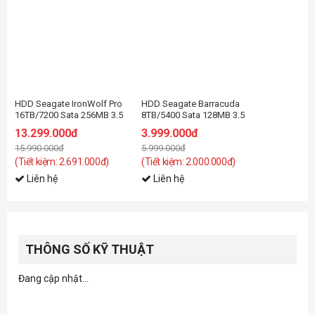
HDD Seagate IronWolf Pro
HDD Seagate Barracuda
16TB/7200 Sata 256MB 3.5
8TB/5400 Sata 128MB 3.5
(ST8000DM004)
13.299.000đ
3.999.000đ
15.990.000đ
5.999.000đ
(Tiết kiệm: 2.691.000đ)
(Tiết kiệm: 2.000.000đ)
Liên hệ
Liên hệ
THÔNG SỐ KỸ THUẬT
Đang cập nhật...