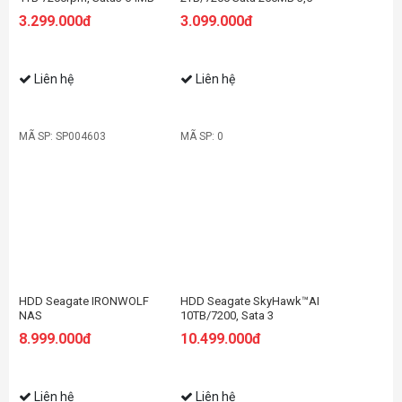
Cache
3.299.000đ
3.099.000đ
Liên hệ
Liên hệ
MÃ SP: SP004603
MÃ SP: 0
HDD Seagate IRONWOLF
HDD Seagate SkyHawk™AI
NAS
10TB/7200, Sata 3
8TB/7200,Sata3,256MB
8.999.000đ
10.499.000đ
Cache
Liên hệ
Liên hệ