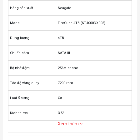
Hãng sản xuất
Seagate
Model
FireCuda 4TB (ST4000DX005)
Dung lượng
4TB
Chuẩn cắm
SATA III
Bộ nhớ đệm
256M cache
Tốc độ vòng quay
7200 rpm
Loại ổ cứng
Cơ
Kích thước
3.5''
Xem thêm