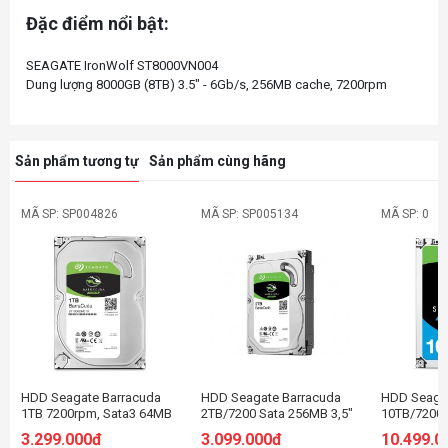
Đặc điểm nổi bật:
SEAGATE IronWolf ST8000VN004
Sản phẩm tương tự
Sản phẩm cùng hãng
MÃ SP: SP004826
MÃ SP: SP005134
MÃ SP: 0
HDD Seagate Barracuda
HDD Seagate Barracuda
HDD Seaga
1TB 7200rpm, Sata3 64MB
2TB/7200 Sata 256MB 3,5"
10TB/7200,
Cache
3.299.000đ
3.099.000đ
10.499.0