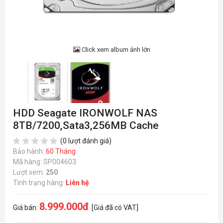
Click xem album ảnh lớn
HDD Seagate IRONWOLF NAS
8TB/7200,Sata3,256MB Cache
(0 lượt đánh giá)
Bảo hành:
60 Tháng
Mã hàng: SP004603
Lượt xem:
250
Tình trạng hàng:
Liên hệ
8.999.000đ
Giá bán:
[Giá đã có VAT]