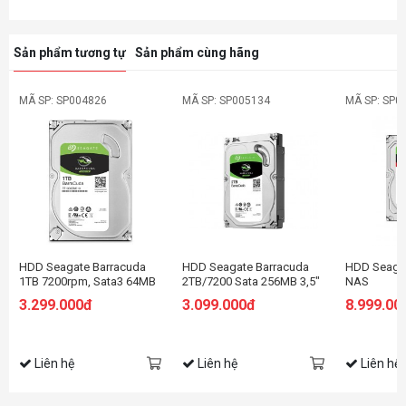
Sản phẩm tương tự
Sản phẩm cùng hãng
MÃ SP: SP004826
MÃ SP: SP005134
MÃ SP: SP0
HDD Seagate Barracuda
HDD Seagate Barracuda
HDD Seaga
1TB 7200rpm, Sata3 64MB
2TB/7200 Sata 256MB 3,5"
NAS
Cache
8TB/7200,S
3.299.000đ
3.099.000đ
8.999.00
Cache
Liên hệ
Liên hệ
Liên hệ