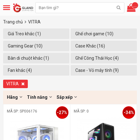
...
Trang chủ
VITRA
Giá Treo khác (1)
Ghế chơi game (10)
Gaming Gear (10)
Case Khác (16)
Bàn di chuột khác (1)
Ghế Công Thái Học (4)
Fan khác (4)
Case - Vỏ máy tính (9)
VITRA
Hãng
Tính năng
Sắp xếp
MÃ SP: SP006176
MÃ SP: 0
-27%
-34%