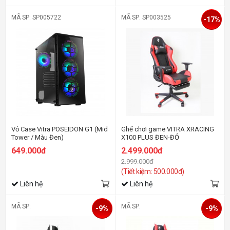
MÃ SP: SP005722
MÃ SP: SP003525
-17%
Vỏ Case Vitra POSEIDON G1 (Mid
Ghế chơi game VITRA XRACING
Tower / Màu Đen)
X100 PLUS ĐEN-ĐỎ
649.000đ
2.499.000đ
2.999.000đ
(Tiết kiệm: 500.000đ)
Liên hệ
Liên hệ
MÃ SP:
MÃ SP:
-9%
-9%