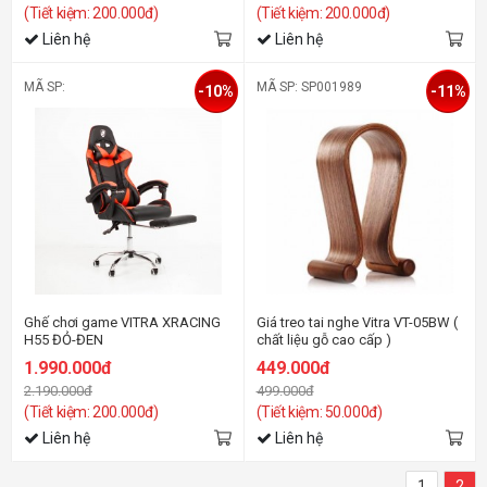
(Tiết kiệm: 200.000đ)
(Tiết kiệm: 200.000đ)
Liên hệ
Liên hệ
MÃ SP:
MÃ SP: SP001989
-10%
-11%
Ghế chơi game VITRA XRACING
Giá treo tai nghe Vitra VT-05BW (
H55 ĐỎ-ĐEN
chất liệu gỗ cao cấp )
1.990.000đ
449.000đ
2.190.000đ
499.000đ
(Tiết kiệm: 200.000đ)
(Tiết kiệm: 50.000đ)
Liên hệ
Liên hệ
1
2