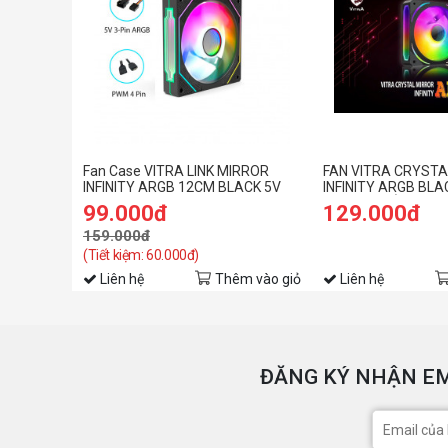
Fan Case VITRA LINK MIRROR
FAN VITRA CRYSTA
INFINITY ARGB 12CM BLACK 5V
INFINITY ARGB BL
3PIN PWM
ĐEN/LED VÔ CỰC)
99.000đ
129.000đ
159.000đ
(Tiết kiệm: 60.000đ)
Liên hệ
Thêm vào giỏ
Liên hệ
ĐĂNG KÝ NHẬN EM