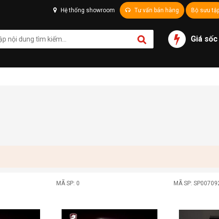
Hệ thống showroom
Tư vấn bán hàng
Bộ sưu tậ
Giá sốc
MÃ SP: 0
MÃ SP: SP00709