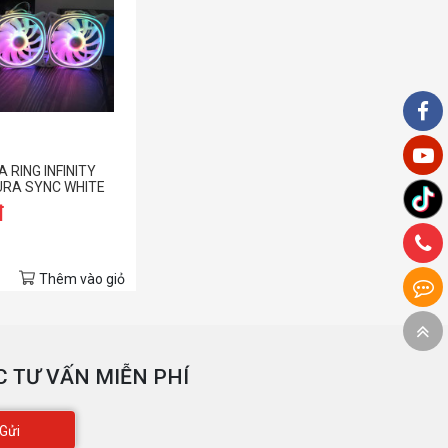
A RING INFINITY
AURA SYNC WHITE
SYNC MAIN)
đ
Thêm vào giỏ
 TƯ VẤN MIỄN PHÍ
Gửi