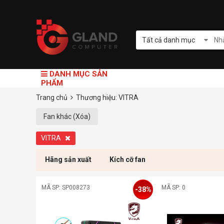
Tất cả danh mục
DANH MỤC SẢN
PHẨM
Trang chủ
Thương hiệu: VITRA
Fan khác (Xóa)
VITRA
Hãng sản xuất
Kích cỡ fan
MÃ SP: SP008273
MÃ SP: 0
-38%