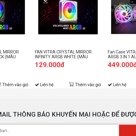
L MIRROR
FAN VITRA CRYSTAL MIRROR
Fan Case VITR
ACK (MÀU
INFINITY ARGB WHITE (MÀU
ARGB 3 IN 1 
TRẮNG/LED VÔ CỰC)
(MÀU TRẮNG/
129.000đ
449.000
Thêm vào giỏ
Liên hệ
Thêm vào giỏ
Liên hệ
AIL THÔNG BÁO KHUYẾN MẠI HOẶC ĐỂ ĐƯỢC