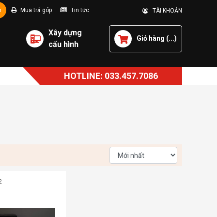
p
Mua trả góp
Tin tức
TÀI KHOẢN
Xây dựng
Giỏ hàng (
...
)
cấu hình
HOTLINE: 033.457.7086
2