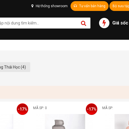
Hệ thống showroom
Tư vấn bán hàng
Bộ sưu tậ
Giá sốc
g Thái Học (4)
MÃ SP: 0
MÃ SP:
-17%
-17%