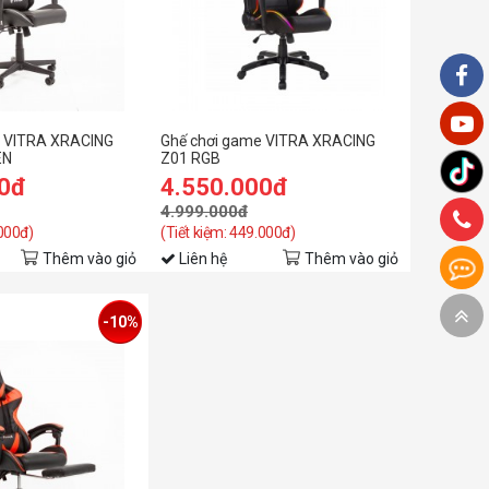
e VITRA XRACING
Ghế chơi game VITRA XRACING
EN
Z01 RGB
00đ
4.550.000đ
4.999.000đ
.000đ)
(Tiết kiệm: 449.000đ)
Thêm vào giỏ
Liên hệ
Thêm vào giỏ
-10%