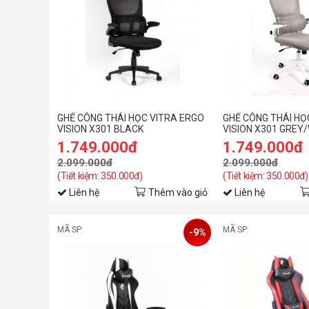
GHẾ CÔNG THÁI HỌC VITRA ERGO
GHẾ CÔNG THÁI HỌ
VISION X301 BLACK
VISION X301 GREY
1.749.000đ
1.749.000đ
2.099.000đ
2.099.000đ
(Tiết kiệm: 350.000đ)
(Tiết kiệm: 350.000đ)
Liên hệ
Thêm vào giỏ
Liên hệ
MÃ SP:
MÃ SP:
-9%