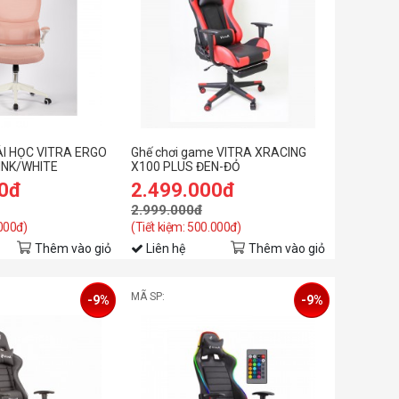
I HỌC VITRA ERGO
Ghế chơi game VITRA XRACING
PINK/WHITE
X100 PLUS ĐEN-ĐỎ
00đ
2.499.000đ
2.999.000đ
.000đ)
(Tiết kiệm: 500.000đ)
Thêm vào giỏ
Liên hệ
Thêm vào giỏ
MÃ SP:
-9%
-9%