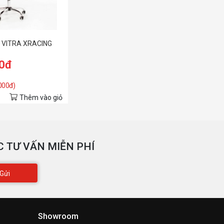
e VITRA XRACING
00đ
.000đ)
Thêm vào giỏ
 TƯ VẤN MIỄN PHÍ
Gửi
Showroom