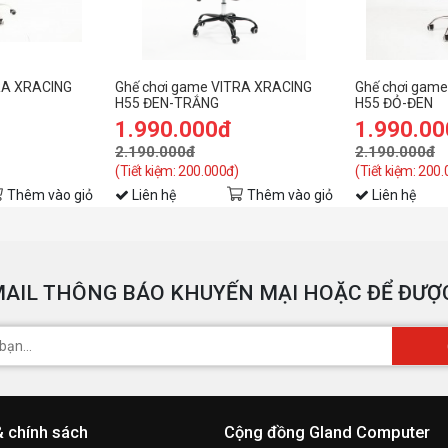
RA XRACING
Ghế chơi game VITRA XRACING
Ghế chơi gam
H55 ĐEN-TRẮNG
H55 ĐỎ-ĐEN
1.990.000đ
1.990.0
2.190.000đ
2.190.000đ
(Tiết kiệm: 200.000đ)
(Tiết kiệm: 200
Thêm vào giỏ
Liên hệ
Thêm vào giỏ
Liên hệ
AIL THÔNG BÁO KHUYẾN MẠI HOẶC ĐỂ ĐƯỢC
& chính sách
Cộng đồng Gland Computer