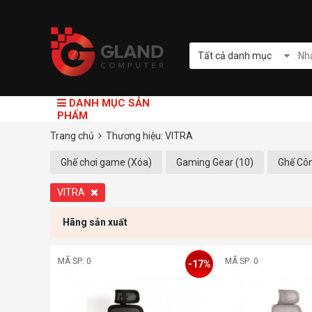
Tất cả danh mục
DANH MỤC SẢN
PHẨM
Trang chủ
Thương hiệu: VITRA
Ghế chơi game (Xóa)
Gaming Gear (10)
Ghế Côn
VITRA
Hãng sản xuất
MÃ SP: 0
MÃ SP: 0
-17%