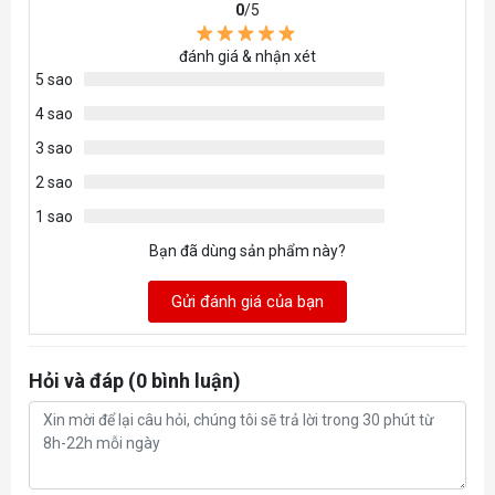
Bánh xe
5 bánh nhựa
0
/5
Tải trọng (kg)
150
đánh giá & nhận xét
5 sao
Trọng lượng (kg)
15
4 sao
Kích thước (mm)
Dài 670 x Rộng 650 x Cao 116-126cm
3 sao
Đệm đầu
Chất liệu lưới, điều chỉnh lên xuống
2 sao
Lưng
Lưng lưới thoáng
1 sao
Kê chân
Không
Bạn đã dùng sản phẩm này?
Khác
Tool tháo lắp / Sách HDSD
Gửi đánh giá của bạn
Hỏi và đáp (0 bình luận)