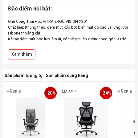
Đặc điểm nổi bật:
Ghế Công Thái Học VITRA ERGO VISION X301
Chất liệu: Khung thép, đệm mút xốp bọt biển mật độ cao và lưng lưới
Fibone thoáng khí
Kê tay đệm mút bọc lưới êm ái, có thể gạt lên xuống theo góc 90 độ
Chế độ ngả lưng: 130 độ
Bệ đỡ kiểu cánh bướm, cơ chế ngả và khoá
Xem thêm
Trục thủy lực class 3
Khung chân nylon, bánh xe lớn, chịu lực tối đa 180Kg
Sản phẩm tương tự
Sản phẩm cùng hãng
MÃ SP: 0
MÃ SP: 0
MÃ SP: 0
-20%
-24%