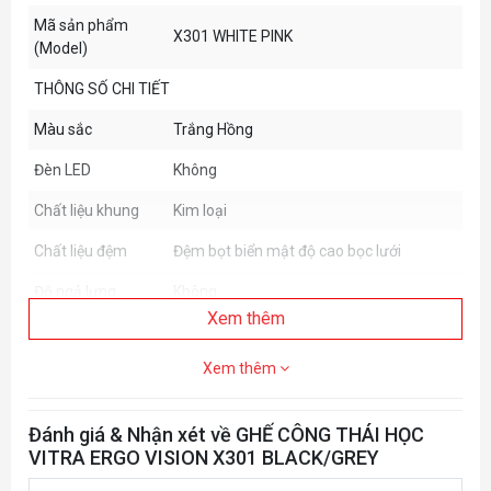
Mã sản phẩm
X301 WHITE PINK
(Model)
THÔNG SỐ CHI TIẾT
Màu sắc
Trắng Hồng
Đèn LED
Không
Chất liệu khung
Kim loại
Chất liệu đệm
Đệm bọt biển mật độ cao bọc lưới
Độ ngả lưng
Không
Xem thêm
Độ bập bênh
130o
Xem thêm
Loại kê tay
Gạt lên xuống 90o
Bộ nâng thủy lực
Gaslift Class 3
Đánh giá & Nhận xét về GHẾ CÔNG THÁI HỌC
Đế chân ghế
Nylon 5 cánh hình sao
VITRA ERGO VISION X301 BLACK/GREY