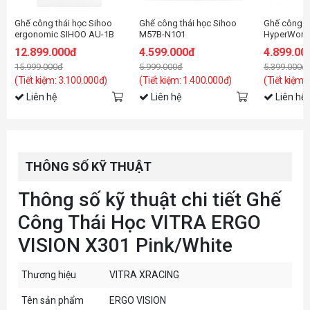
Ghế công thái học Sihoo
Ghế công thái học Sihoo
Ghế công t
ergonomic SIHOO AU-1B
M57B-N101
HyperWork 
(S300) Black
12.899.000đ
4.599.000đ
4.899.00
15.999.000đ
5.999.000đ
5.399.000đ
(Tiết kiệm: 3.100.000đ)
(Tiết kiệm: 1.400.000đ)
(Tiết kiệm:
Liên hệ
Liên hệ
Liên hệ
THÔNG SỐ KỸ THUẬT
Thông số kỹ thuật chi tiết Ghế
Công Thái Học VITRA ERGO
VISION X301 Pink/White
Thương hiệu
VITRA XRACING
Tên sản phẩm
ERGO VISION