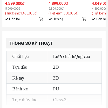
Pro (Tay 4D
4.599.000đ
4.899.000đ
4.049.00
5.999.000đ
5.399.000đ
4.490.000đ
(Tiết kiệm: 1.400.000đ)
(Tiết kiệm: 500.000đ)
(Tiết kiệm:
Liên hệ
Liên hệ
Liên hệ
THÔNG SỐ KỸ THUẬT
Chất liệu
Lưới chất lượng cao
Tựa đầu
2D
Kê tay
3D
Bánh xe
PU
Trục thủy lực
Class-3