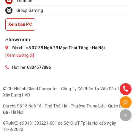
Youtube
Group Gaming
Xem bản PC
Showroom
Địa chỉ:
số 37-39 Ngõ 29 Mạc Thái Tông - Hà Nội.
[Xem đường đi]
Hotline:
0334577086
© Chi Nhánh Gland Computer - Công Ty Cổ Phần Tư Vấn Đầu Tư Và
Xây Dựng HVD
Địa chỉ: Số 16 Ngõ 16 - Phố Thái Hà - Phường Trung Liệt - Quận Đống
Đa - Hà Nội
GPĐKKD số 0101383221-001 do Sở KHĐT Tp.Hà Nội cấp ngày
12/8/2020