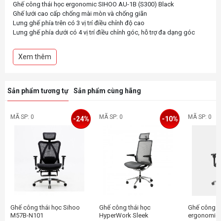
Ghế công thái học ergonomic SIHOO AU-1B (S300) Black
Ghế lưới cao cấp chống mài mòn và chống giãn
Lưng ghế phía trên có 3 vị trí điều chỉnh độ cao
Lưng ghế phía dưới có 4 vị trí điều chỉnh góc, hỗ trợ đa dạng góc
nghiêng
Tay ghế nhôm và bọc PU mềm 6D, có thể điều chỉnh độ cao, góc
Xem thêm
nghiêng, điều chỉnh lùi và tiến đồng thời song song
Cơ cấu điều khiển dây đa chức năng, với khả năng nghiêng, đệm
trượt, điều chỉnh độ cao và độ chặt, và điều chỉnh lên xuống phù hợp
Chân đỡ bằng lưới đầy đủ, có thể điều chỉnh góc
Sản phẩm tương tự
Sản phẩm cùng hãng
Bộ nâng khí chất lượng cấp 4 TUV, được chứng nhận SGS và BIFMA
Chân nhôm đánh bóng chắc chắn đường kính 350mm
Bánh xe PU đen với lõi chrome, mượt mà và êm ái
MÃ SP: 0
MÃ SP: 0
MÃ SP: 0
-24%
-10%
Có Kê chân
Ngả tối đa 140 độ
Ghế công thái học Sihoo
Ghế công thái học
Ghế công t
M57B-N101
HyperWork Sleek
ergonomic 