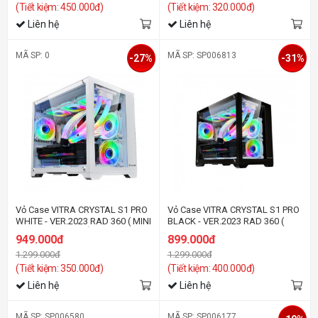
(Tiết kiệm: 450.000đ)
(Tiết kiệm: 320.000đ)
Liên hệ
Liên hệ
MÃ SP: 0
MÃ SP: SP006813
-27%
-31%
Vỏ Case VITRA CRYSTAL S1 PRO
Vỏ Case VITRA CRYSTAL S1 PRO
WHITE - VER.2023 RAD 360 ( MINI
BLACK - VER.2023 RAD 360 (
TOWER/ MÀU TRẮNG)
MINI TOWER/ MÀU ĐEN)
949.000đ
899.000đ
1.299.000đ
1.299.000đ
(Tiết kiệm: 350.000đ)
(Tiết kiệm: 400.000đ)
Liên hệ
Liên hệ
MÃ SP: SP006580
MÃ SP: SP006177