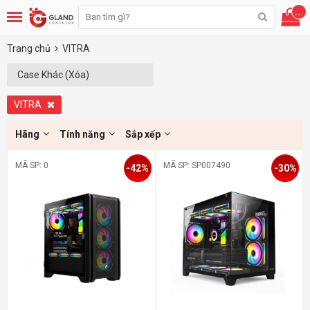
...
Trang chủ
VITRA
Case Khác (Xóa)
VITRA
Hãng
Tính năng
Sắp xếp
MÃ SP: 0
MÃ SP: SP007490
-42%
-30%