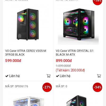
-19%
Vỏ Case VITRA CERES V305-M
Vỏ Case VITRA CRYSTAL S1
3FRGB BLACK
BLACK M-ATX
599.000đ
899.000đ
1.099.000đ
(Tiết kiệm: 200.000đ)
Liên hệ
Liên hệ
MÃ SP: SP006176
MÃ SP: 0
-27%
-34%