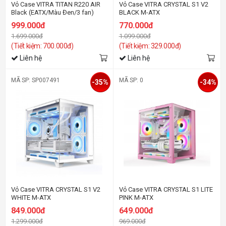
Vỏ Case VITRA TITAN R220 AIR
Vỏ Case VITRA CRYSTAL S1 V2
Black (EATX/Màu Đen/3 fan)
BLACK M-ATX
999.000đ
770.000đ
1.699.000đ
1.099.000đ
(Tiết kiệm: 700.000đ)
(Tiết kiệm: 329.000đ)
Liên hệ
Liên hệ
MÃ SP: SP007491
MÃ SP: 0
-35%
-34%
Vỏ Case VITRA CRYSTAL S1 V2
Vỏ Case VITRA CRYSTAL S1 LITE
WHITE M-ATX
PINK M-ATX
849.000đ
649.000đ
1.299.000đ
969.000đ