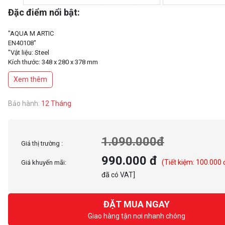
Đặc điểm nổi bật:
"AQUA M ARTIC
EN40108"
"Vật liệu: Steel
Kích thước: 348 x 280 x 378 mm
Hỗ trợ: 2.5 "" x 2 / 3.5"" x 1
Xem thêm
Khe mở rộng: 4 slots
Hỗ trợ Mainboard: Micro-ATX, ITX
Cổng kết nối: USB3.0 x 1 - USB2.0 x2 - Audio in/out x 1 (HD Audio)
Bảo hành:
12 Tháng
Hỗ trợ tản nhiệt CPU 160mm
Hỗ trợ VGA 330mm
2 MẶT KÍNH CƯỜNG LỰC (HÔNG TRÁI - PHẢI)
1.090.000đ
Giá thị trường :
"
990.000 đ
(Tiết kiệm: 100.000 
Giá khuyến mãi:
"FAN HỆ THỐNG - Trước: 120mm x 2 (tuỳ chọn)
đã có VAT]
Sau: 120mm fan x 1 (tùy chọn)
ĐẶT MUA NGAY
Giao hàng tận nơi nhanh chóng