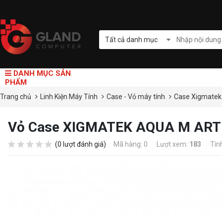
Tất cả danh mục
DANH MỤC SẢN
PHẨM
Trang chủ
Linh Kiện Máy Tính
Case - Vỏ máy tính
Case Xigmate
Vỏ Case XIGMATEK AQUA M ART
(0 lượt đánh giá)
Mã hàng: 0
Lượt xem:
183
Tìn