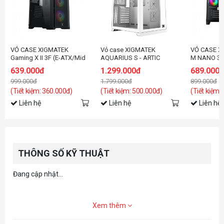
VỎ CASE XIGMATEK
Vỏ case XIGMATEK
VỎ CASE X
Gaming X II 3F (E-ATX/Mid
AQUARIUS S - ARTIC
M NANO 3G
Tower/Màu Đen/3FAN)
(EN46515)
đen/3fan)
639.000đ
1.299.000đ
689.000
999.000đ
1.799.000đ
899.000đ
(Tiết kiệm: 360.000đ)
(Tiết kiệm: 500.000đ)
(Tiết kiệm:
Liên hệ
Liên hệ
Liên hệ
THÔNG SỐ KỸ THUẬT
Đang cập nhật...
Xem thêm