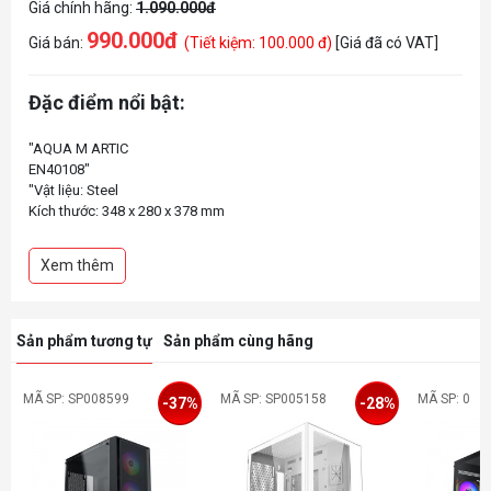
Giá chính hãng:
1.090.000đ
990.000đ
Giá bán:
(Tiết kiệm: 100.000 đ)
[Giá đã có VAT]
Đặc điểm nổi bật:
"AQUA M ARTIC
EN40108"
"Vật liệu: Steel
Kích thước: 348 x 280 x 378 mm
Hỗ trợ: 2.5 "" x 2 / 3.5"" x 1
Khe mở rộng: 4 slots
Xem thêm
Hỗ trợ Mainboard: Micro-ATX, ITX
Cổng kết nối: USB3.0 x 1 - USB2.0 x2 - Audio in/out x 1 (HD Audio)
Hỗ trợ tản nhiệt CPU 160mm
Hỗ trợ VGA 330mm
Sản phẩm tương tự
Sản phẩm cùng hãng
2 MẶT KÍNH CƯỜNG LỰC (HÔNG TRÁI - PHẢI)
MÃ SP: SP008599
MÃ SP: SP005158
MÃ SP: 0
-37%
-28%
"
"FAN HỆ THỐNG - Trước: 120mm x 2 (tuỳ chọn)
Sau: 120mm fan x 1 (tùy chọn)