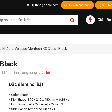
Hệ thống showroom
Tư vấn bán hàng
Bộ sưu tậ
Giá sốc
e Khác
Vỏ case Montech X3 Glass | Black
 Black
:
134
Tình trạng hàng:
Liên hệ
Đặc điểm nổi bật:
* Color: Black
* Kích thước: 370 x 210 x 480mm // 6.28 kg
* Hỗ trợ main: ATX/Micro ATX/Mini ITX
* Side Panel: Tempered Glass x1