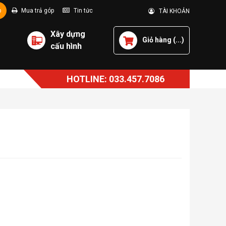
p
Mua trả góp
Tin tức
TÀI KHOẢN
Xây dựng
Giỏ hàng (
...
)
cấu hình
HOTLINE: 033.457.7086