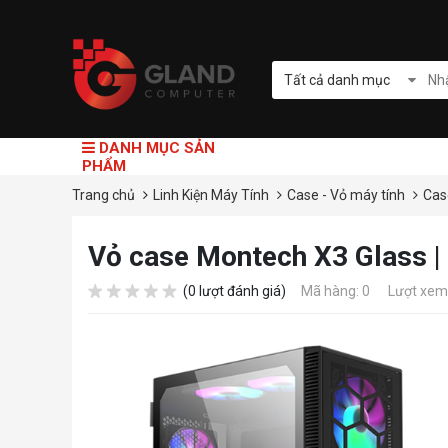
Tất cả danh mục
DANH MỤC SẢN
PHẨM
Trang chủ
Linh Kiện Máy Tính
Case - Vỏ máy tính
Cas
Vỏ case Montech X3 Glass |
(0 lượt đánh giá)
Mã hàng: 0
Lượt xem