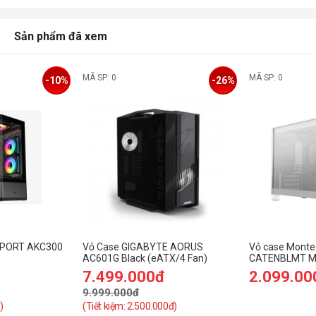
Sản phẩm đã xem
MÃ SP: 0
MÃ SP: 0
-10%
-26%
SPORT AKC300
Vỏ Case GIGABYTE AORUS
Vỏ case Monte
AC601G Black (eATX/4 Fan)
CATENBLMT MA
7.499.000đ
2.099.00
9.999.000đ
)
(Tiết kiệm: 2.500.000đ)