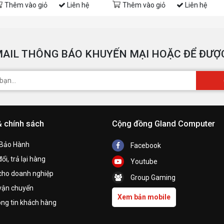
Thêm vào giỏ
Liên hệ
Thêm vào giỏ
Liên hệ
AIL THÔNG BÁO KHUYẾN MẠI HOẶC ĐỂ ĐƯỢC
& chính sách
Cộng đồng Gland Computer
 Bảo Hành
Facebook
ổi, trả lại hàng
Youtube
cho doanh nghiệp
Group Gaming
vận chuyển
Xem bản mobile
ng tin khách hàng