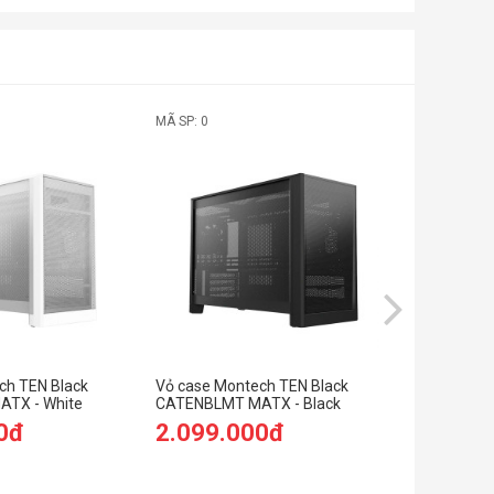
MÃ SP: 0
MÃ SP: SP0
ch TEN Black
Vỏ case Montech TEN Black
Vỏ case H
TX - White
CATENBLMT MATX - Black
White (eA
0đ
2.099.000đ
8.999.
9.999.00
(Tiết kiệm: 