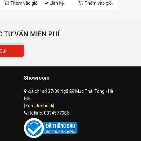
Thêm vào giỏ
Liên hệ
Thêm vào giỏ
Liên hệ
 TƯ VẤN MIỄN PHÍ
Gửi
Showroom
Địa chỉ:
số 37-39 Ngõ 29 Mạc Thái Tông - Hà
Nội.
[Xem đường đi]
Hotline:
0334577086