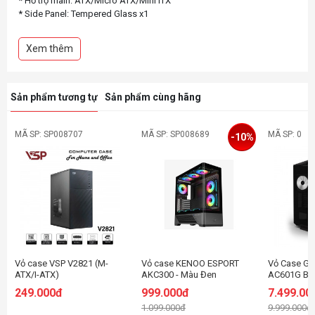
* Hỗ trợ main: ATX/Micro ATX/Mini ITX
* Side Panel: Tempered Glass x1
* Pre-installed Fan(s)
Front: gắn sẵn 3 fan 140mm (LED Rainbow fan)
Xem thêm
Rear: gắn sẵn 1 fan 120mm (LED Rainbow fan)
Top: gắn sẵn 2 fan 120mm (LED Rainbow fan)
* I/O Port: USB2.0*2, USB3.0*1, Audio*1, mic*1, Light switch
Sản phẩm tương tự
Sản phẩm cùng hãng
MÃ SP: SP008707
MÃ SP: SP008689
MÃ SP: 0
-10%
Vỏ case VSP V2821 (M-
Vỏ case KENOO ESPORT
Vỏ Case G
ATX/I-ATX)
AKC300 - Màu Đen
AC601G Bla
Fan)
249.000đ
999.000đ
7.499.00
1.099.000đ
9.999.000đ