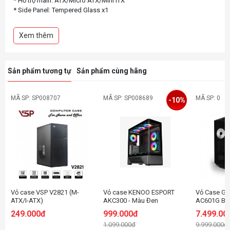
* Hỗ trợ main: ATX/Micro ATX/Mini ITX
* Side Panel: Tempered Glass x1
* Pre-installed Fan(s)
Front: gắn sẵn 3 fan 140mm (LED Rainbow fan)
Xem thêm
Rear: gắn sẵn 1 fan 120mm (LED Rainbow fan)
Top: gắn sẵn 2 fan 120mm (LED Rainbow fan)
* I/O Port: USB2.0*2, USB3.0*1, Audio*1, mic*1, Light switch
Sản phẩm tương tự
Sản phẩm cùng hãng
MÃ SP: SP008707
MÃ SP: SP008689
MÃ SP: 0
-10%
Vỏ case VSP V2821 (M-
Vỏ case KENOO ESPORT
Vỏ Case G
ATX/I-ATX)
AKC300 - Màu Đen
AC601G Bla
Fan)
249.000đ
999.000đ
7.499.00
1.099.000đ
9.999.000đ