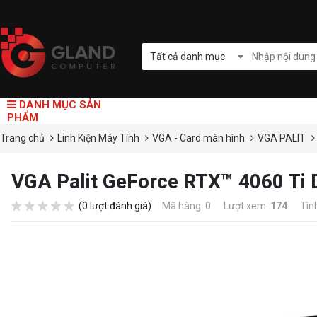
Tất cả danh mục
DANH MỤC SẢN
PHẨM
Trang chủ
Linh Kiện Máy Tính
VGA - Card màn hình
VGA PALIT
VGA Palit GeForce RTX™ 4060 Ti 
(0 lượt đánh giá)
Mã hàng: 0
Lượt xem:
174
Tìn