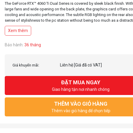
The GeForce RTX™ 4060 Ti Dual Series is covered by sleek black finish. Wi
large fans and wide opening on the back plate, the graphics card offers c
cooling and acoustic performance. The subtle RGB lighting on the rear als
sense of stylishness to the pc station without being too much as a distract
Xem thêm
Bảo hành:
36 tháng
Liên hệ
[Giá đã có VAT]
Giá khuyến mãi:
ĐẶT MUA NGAY
Giao hàng tận nơi nhanh chóng
THÊM VÀO GIỎ HÀNG
Thêm vào giỏ hàng để chọn tiếp